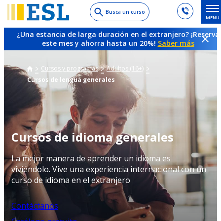
Skip
Busca un curso
MENU
to
main
¿Una estancia de larga duración en el extranjero? ¡Reserva
content
este mes y ahorra hasta un 20%!
Saber más
Cursos y programas
Adultos (16+)
Cursos de lengua generales
Cursos de idioma generales
La mejor manera de aprender un idioma es
viviéndolo. Vive una experiencia internacional con un
curso de idioma en el extranjero
Contáctanos