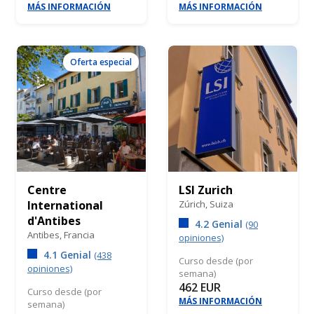
MÁS INFORMACIÓN
MÁS INFORMACIÓN
Oferta especial
Centre
LSI Zurich
International
Zúrich,
Suiza
d'Antibes
4.2 Genial
(90
Antibes,
Francia
opiniones)
4.1 Genial
(438
Curso desde (por
opiniones)
semana)
462 EUR
Curso desde (por
MÁS INFORMACIÓN
semana)