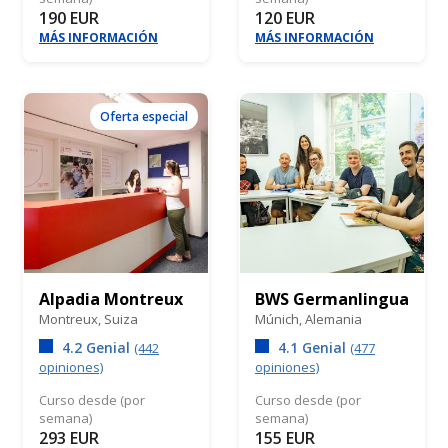
190 EUR
120 EUR
MÁS INFORMACIÓN
MÁS INFORMACIÓN
Oferta especial
Alpadia Montreux
BWS Germanlingua
Montreux,
Suiza
Múnich,
Alemania
4.2 Genial
4.1 Genial
(442
(477
opiniones)
opiniones)
Curso desde (por
Curso desde (por
semana)
semana)
293 EUR
155 EUR