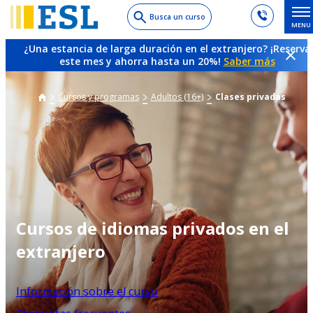
Skip
Busca un curso
MENU
to
main
¿Una estancia de larga duración en el extranjero? ¡Reserva
content
este mes y ahorra hasta un 20%!
Saber más
Cursos y programas
Adultos (16+)
Clases privadas
Cursos de idiomas privados en el
extranjero
Información sobre el curso