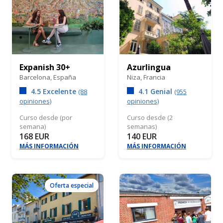
Expanish 30+
Azurlingua
Barcelona,
España
Niza,
Francia
4.5 Excelente
4.1 Genial
(88
(955
opiniones)
opiniones)
Curso desde (por
Curso desde (2
semana)
semanas)
168 EUR
140 EUR
MÁS INFORMACIÓN
MÁS INFORMACIÓN
Oferta especial