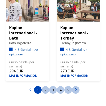
Kaplan
Kaplan
International -
International -
Bath
Torbay
Bath,
Inglaterra
Torbay,
Inglaterra
4.3 Genial
4.3 Genial
(220
(78
opiniones)
opiniones)
Curso desde (por
Curso desde (por
semana)
semana)
294 EUR
270 EUR
MÁS INFORMACIÓN
MÁS INFORMACIÓN
1
2
3
4
5