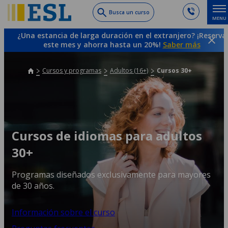
Skip
Busca un curso
MENU
to
main
¿Una estancia de larga duración en el extranjero? ¡Reserva
content
este mes y ahorra hasta un 20%!
Saber más
Cursos y programas
Adultos (16+)
Cursos 30+
Cursos de idiomas para adultos
30+
Programas diseñados exclusivamente para mayores
de 30 años.
Información sobre el curso