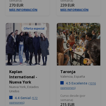
semana)
semana)
270 EUR
239 EUR
MÁS INFORMACIÓN
MÁS INFORMACIÓN
Oferta especial
Kaplan
Taronja
International -
Valencia,
España
Nueva York
4.5 Excelente
(1016
Nueva York,
Estados
opiniones)
Unidos
Curso desde (por
4.4 Genial
(572
semana)
opiniones)
215 EUR