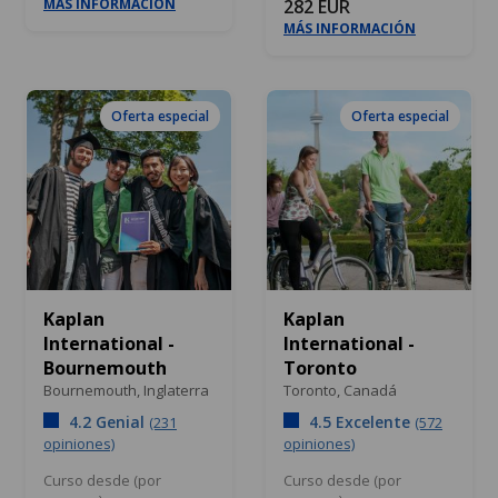
MÁS INFORMACIÓN
282 EUR
MÁS INFORMACIÓN
Oferta especial
Oferta especial
Kaplan
Kaplan
International -
International -
Bournemouth
Toronto
Bournemouth,
Inglaterra
Toronto,
Canadá
4.2 Genial
4.5 Excelente
(231
(572
opiniones)
opiniones)
Curso desde (por
Curso desde (por