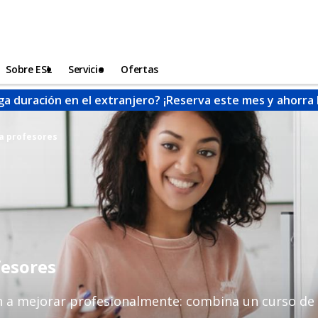
Sobre ESL
Servicio
Ofertas
ga duración en el extranjero? ¡Reserva este mes y ahorra
a profesores
fesores
n a mejorar profesionalmente: combina un curso de