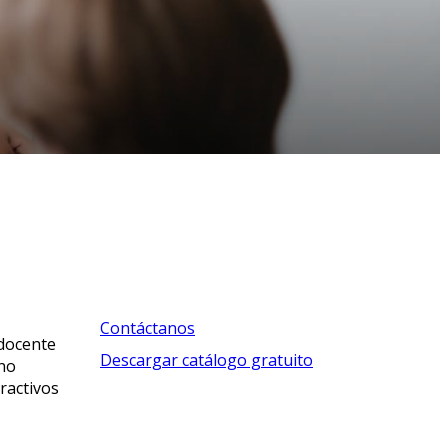
Contáctanos
 docente
Descargar catálogo gratuito
 no
ractivos