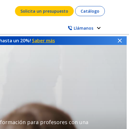
Solicita un presupuesto
Catálogo
Llámanos
 hasta un 20%!
Saber más
 formación para profesores con una