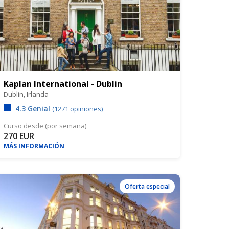
Kaplan International - Dublin
Dublin,
Irlanda
4.3 Genial
(1271 opiniones)
Curso desde (por semana)
270 EUR
MÁS INFORMACIÓN
Oferta especial