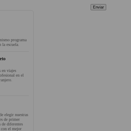
Enviar
l mismo programa
 la escuela.
eto
 en viajes
ofesional en el
ranjero.
de elegir nuestras
nes de primer
s de diferentes
y con el mejor