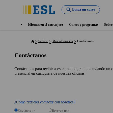
Skip
to
Busca un curso
main
content
Main
Idiomas en el extranjero
Cursos y programas
Sobre
navigation
Servicio
Más información
Contáctanos
Contáctanos
Contáctanos para recibir asesoramiento gratuito enviando un co
presencial en cualquiera de nuestras oficinas.
¿Cómo prefieres contactar con nosotros?
Envíanos un
Reserva una