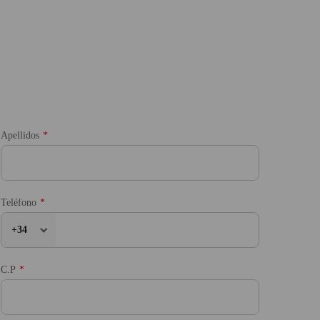
Apellidos
Teléfono
+34
C.P