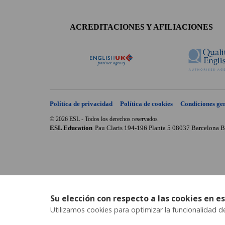
Accreditations
menu
ACREDITACIONES Y AFILIACIONES
Política de privacidad
Política de cookies
Condiciones ge
© 2026 ESL - Todos los derechos reservados
ESL Education
Pau Claris 194-196 Planta 5
08037
Barcelona
B
Su elección con respecto a las cookies en es
Utilizamos cookies para optimizar la funcionalidad del