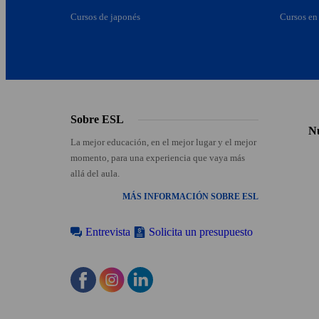
Cursos de japonés
Cursos en
Footer
Sobre ESL
menu
Nu
La mejor educación, en el mejor lugar y el mejor
momento, para una experiencia que vaya más
allá del aula.
MÁS INFORMACIÓN SOBRE ESL
Entrevista
Solicita un presupuesto