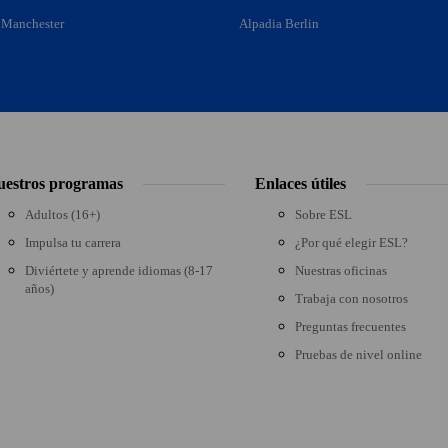
 Manchester
Alpadia Berlin
estros programas
Enlaces útiles
Adultos (16+)
Sobre ESL
Impulsa tu carrera
¿Por qué elegir ESL?
Diviértete y aprende idiomas (8-17
Nuestras oficinas
años)
Trabaja con nosotros
Preguntas frecuentes
Pruebas de nivel online