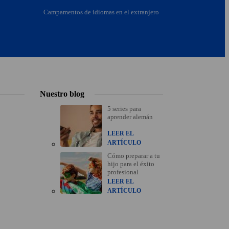
Campamentos de idiomas en el extranjero
Nuestro blog
5 series para
aprender alemán
LEER EL
ARTÍCULO
Cómo preparar a tu
hijo para el éxito
profesional
LEER EL
ARTÍCULO