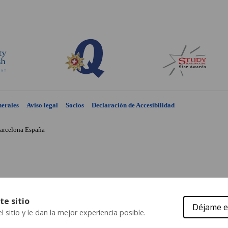
nerales
Aviso legal
Socios
Declaración de Accesibilidad
arcelona
España
te sitio
Déjame e
 sitio y le dan la mejor experiencia posible.