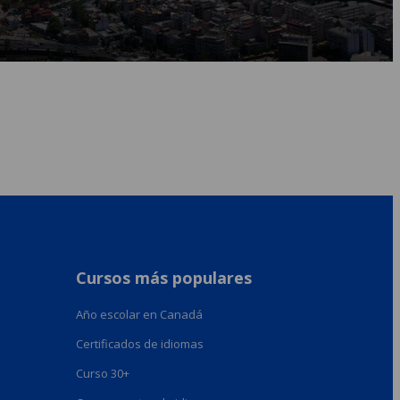
Cursos más populares
Año escolar en Canadá
Certificados de idiomas
Curso 30+