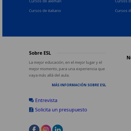
Cursos de alemán
Cursos d
Cursos de italiano
Cursos d
Sobre ESL
Footer
N
menu
La mejor educación, en el mejor lugar y el
mejor momento, para una experiencia que
vaya más allá del aula.
MÁS INFORMACIÓN SOBRE ESL
Entrevista
Solicita un presupuesto