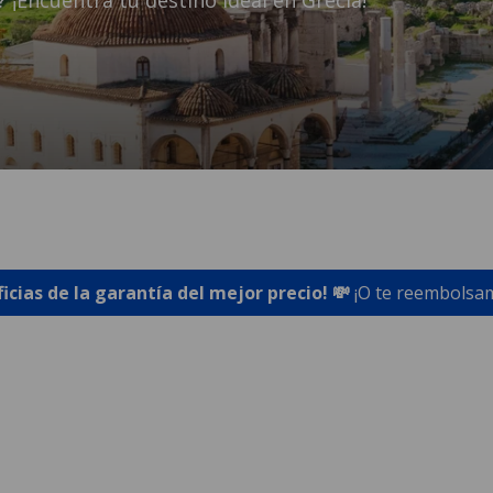
 ¡Encuentra tu destino ideal en Grecia!
ficias de la garantía del mejor precio! 💸
¡O te reembolsam