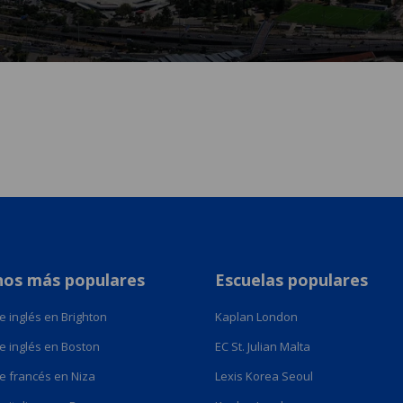
nos más populares
Escuelas populares
e inglés en Brighton
Kaplan London
e inglés en Boston
EC St. Julian Malta
e francés en Niza
Lexis Korea Seoul