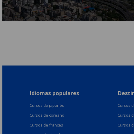
Idiomas populares
Desti
Cursos de japonés
Cursos d
Cursos de coreano
Cursos d
Cursos de francés
Cursos d