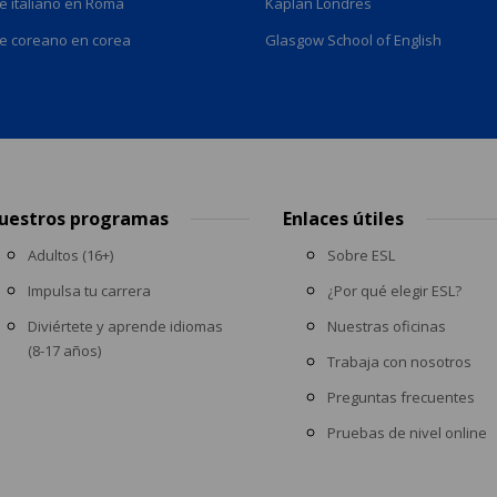
e italiano en Roma
Kaplan Londres
e coreano en corea
Glasgow School of English
uestros programas
Enlaces útiles
Adultos (16+)
Sobre ESL
Impulsa tu carrera
¿Por qué elegir ESL?
Diviértete y aprende idiomas
Nuestras oficinas
(8-17 años)
Trabaja con nosotros
Preguntas frecuentes
Pruebas de nivel online