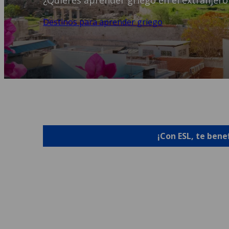
¿Quieres aprender griego en el extranjero?
Destinos para aprender griego
¡Con ESL, te bene