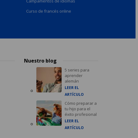
Campamentos de idiomas
Curso de francés online
Nuestro blog
5 series para
aprender
alemán
LEER EL
ARTÍCULO
Cómo preparar a
tu hijo para el
éxito profesional
LEER EL
ARTÍCULO