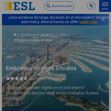
Skip
Busca un curso
MENU
to
main
¿Una estancia de larga duración en el extranjero? ¡Reserva
content
este mes y ahorra hasta un 20%!
Saber más
Idiomas en el extranjero
Inglés
Emiratos Árabes Unidos
Emiratos Árabes Unidos
Excelente,
70 opiniones
¿Quieres aprender inglés en el extranjero?
¡Encuentra tu destino ideal en los Emiratos Árabes
Unidos!