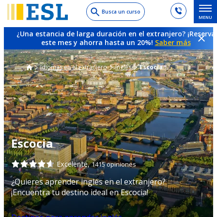
Skip
Busca un curso
MENU
to
main
¿Una estancia de larga duración en el extranjero? ¡Reserva
content
este mes y ahorra hasta un 20%!
Saber más
Idiomas en el extranjero
Inglés
Escocia
Escocia
Excelente,
1415 opiniones
¿Quieres aprender inglés en el extranjero?
¡Encuentra tu destino ideal en Escocia!