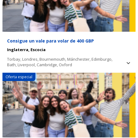
Consigue un vale para volar de 400 GBP
Inglaterra,
Escocia
Torbay,
Londres,
Bournemouth,
Mánchester,
Edimburgo,
Bath,
Liverpool,
Cambridge,
Oxford
Oferta especial