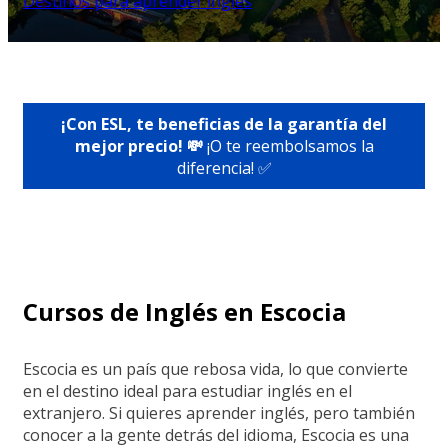
Destinos para aprender inglés
¡Con ESL, te beneficias de la garantía del
mejor precio! 💸
¡O te reembolsamos la
diferencia! ✅
Cursos de Inglés en Escocia
Escocia es un país que rebosa vida, lo que convierte
en el destino ideal para estudiar inglés en el
extranjero. Si quieres aprender inglés, pero también
conocer a la gente detrás del idioma, Escocia es una