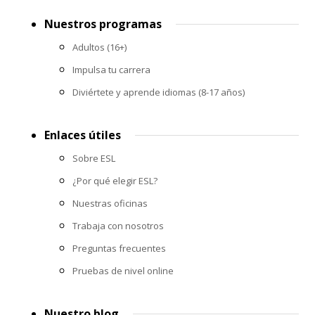
Footer
Nuestros programas
menu
Adultos (16+)
Impulsa tu carrera
Diviértete y aprende idiomas (8-17 años)
Enlaces útiles
Sobre ESL
¿Por qué elegir ESL?
Nuestras oficinas
Trabaja con nosotros
Preguntas frecuentes
Pruebas de nivel online
Nuestro blog