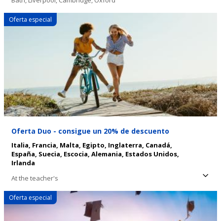
Bath,
Liverpool,
Cambridge,
Oxford
Oferta especial
Oferta Duo - consigue un 20% de descuento
Italia,
Francia,
Malta,
Egipto,
Inglaterra,
Canadá,
España,
Suecia,
Escocia,
Alemania,
Estados Unidos,
Irlanda
At the teacher's
Oferta especial