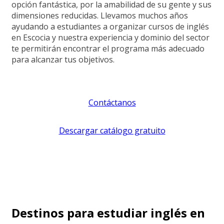
opción fantástica, por la amabilidad de su gente y sus
dimensiones reducidas. Llevamos muchos años
ayudando a estudiantes a organizar cursos de inglés
en Escocia y nuestra experiencia y dominio del sector
te permitirán encontrar el programa más adecuado
para alcanzar tus objetivos.
Contáctanos
Descargar catálogo gratuito
Destinos para estudiar inglés en