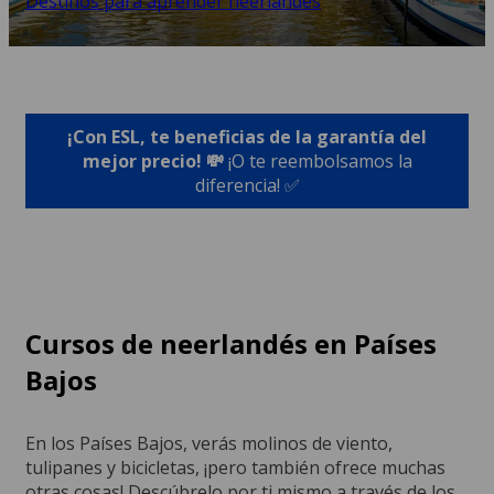
Destinos para aprender neerlandés
¡Con ESL, te beneficias de la garantía del
mejor precio! 💸
¡O te reembolsamos la
diferencia! ✅
Cursos de neerlandés en Países
Bajos
En los Países Bajos, verás molinos de viento,
tulipanes y bicicletas, ¡pero también ofrece muchas
otras cosas! Descúbrelo por ti mismo a través de los