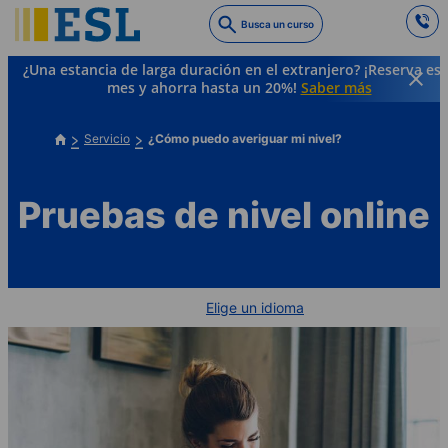
Skip
Busca un curso
to
main
¿Una estancia de larga duración en el extranjero? ¡Reserva es
content
mes y ahorra hasta un 20%!
Saber más
Servicio
¿Cómo puedo averiguar mi nivel?
Pruebas de nivel online
Elige un idioma