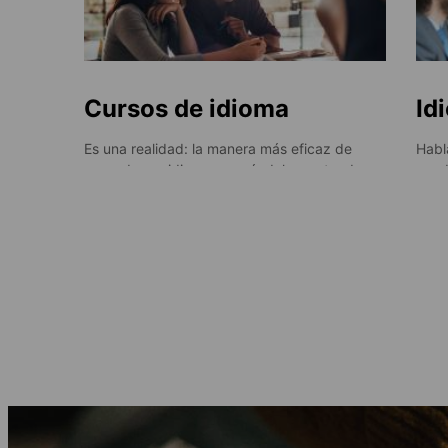
Cursos de idioma
Id
generales
ne
Es una realidad: la manera más eficaz de
Habla
aprender un idioma es usándolo y estando
ayud
expuestos a él en diferentes contextos del
much
día a día y durante un período largo. Esto
a tu 
es precisamente lo que ofrecen nuestros
empr
cursos de idioma en el extranjero enfocados
enco
en adultos: la oportunidad de asistir a
podr
clases de idiomas de calidad y disfrutar de un
dife
sinfín de oportunidades para poner en
práctica tus nuevas habilidades. ¡Así es como
se afianzan los conocimientos!