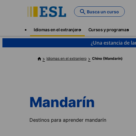
Skip
to
Busca un curso
main
content
Main
Idiomas en el extranjero
Cursos y programas
navigation
¿Una estancia de la
Idiomas en el extranjero
Chino (Mandarín)
Mandarín
Destinos para aprender mandarín