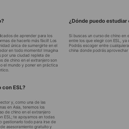
o?
¿Dónde puedo estudiar c
licados de aprender para los
Si buscas un curso de chino en 
ormas de hacerlo más fácil! Los
entre los que elegir con ESL, y
nidad única de sumergirte en el
Podrás escoger entre cualquier
rededor en todo momento! Imagina
china donde podrás aprovechar 
s por una ciudad repleta de
os de chino en el extranjero son
o el mundo y poner en práctica
tico.
o con ESL?
ector y, como una de las
mas en Asia, tenemos los
so de chino en el extranjero
con ESL; te apoyamos en todas
gestionarlo todo para irse de
o de asesoramiento gratuito y