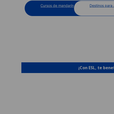
Cursos de mandarín
Destinos para
¡Con ESL, te bene