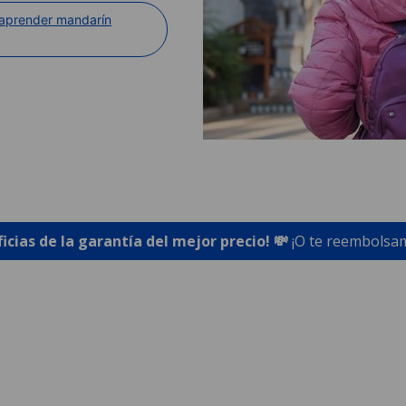
 aprender mandarín
ficias de la garantía del mejor precio! 💸
¡O te reembolsam