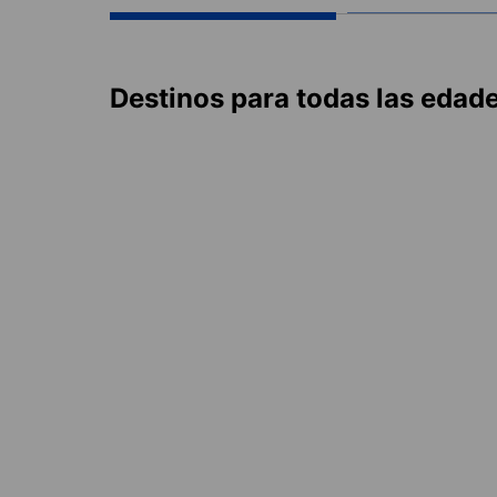
Destinos para todas las edad
China
Ta
2 destinos
1 des