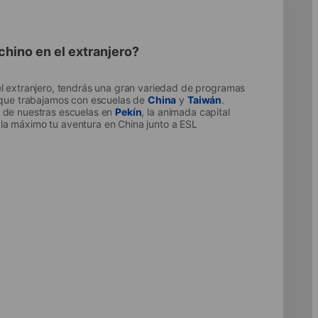
hino en el extranjero?
el extranjero, tendrás una gran variedad de programas
a que trabajamos con escuelas de
China
y
Taiwán
.
a de nuestras escuelas en
Pekín
, la animada capital
la máximo tu aventura en China junto a ESL