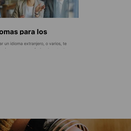
iomas para los
gocios
r un idioma extranjero, o varios, te
ará a avanzar profesionalmente de
as maneras. Además de añadir valor
perfil haciéndolo más atractivo para las
esas, tendrás más posibilidades de
ntrar oportunidades laborales, ya que
ás trabajar en varios países y en
rentes idiomas.