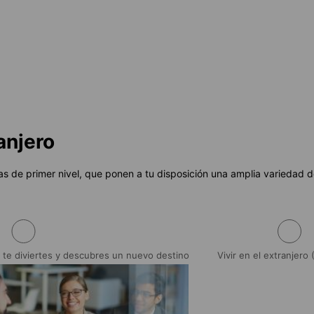
e
388 EUR
por semana
Desde
781 EUR
por semana
anjero
 de primer nivel, que ponen a tu disposición una amplia variedad de 
 te diviertes y descubres un nuevo destino
Vivir en el extranjero