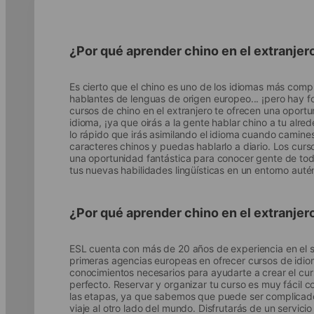
¿Por qué aprender chino en el extranjer
Es cierto que el chino es uno de los idiomas más comp
hablantes de lenguas de origen europeo... ¡pero hay f
cursos de chino en el extranjero te ofrecen una oportu
idioma, ¡ya que oirás a la gente hablar chino a tu al
lo rápido que irás asimilando el idioma cuando camine
caracteres chinos y puedas hablarlo a diario. Los curs
una oportunidad fantástica para conocer gente de tod
tus nuevas habilidades lingüísticas en un entorno autén
¿Por qué aprender chino en el extranjer
ESL cuenta con más de 20 años de experiencia en el s
primeras agencias europeas en ofrecer cursos de idio
conocimientos necesarios para ayudarte a crear el cur
perfecto. Reservar y organizar tu curso es muy fácil 
las etapas, ya que sabemos que puede ser complicado 
viaje al otro lado del mundo. Disfrutarás de un servici