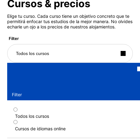
Cursos & precios
Elige tu curso. Cada curso tiene un objetivo concreto que te
permitirá enfocar tus estudios de la mejor manera. No olvides
echarle un ojo a los precios de nuestros alojamientos.
Filter
Todos los cursos
Filter
Todos los cursos
Curso privado, 10 lecciones/semana
Cursos de idiomas online
Duración: 1 - 52 semanas
Niveles: Principiante a Avanzado (C1)