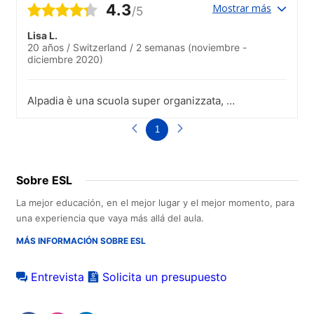
4.3
Mostrar más
/5
Lisa L.
20 años
/
Switzerland
/
2 semanas
(noviembre -
diciembre 2020)
Alpadia è una scuola super organizzata, e
preparata.Chi lavora sia a scuola che in
agenzia per organizzare il soggiorno,
1
sono super gentili e disponbili.Ottimo
servizio.
Sobre ESL
La mejor educación, en el mejor lugar y el mejor momento, para
una experiencia que vaya más allá del aula.
MÁS INFORMACIÓN SOBRE ESL
Entrevista
Solicita un presupuesto