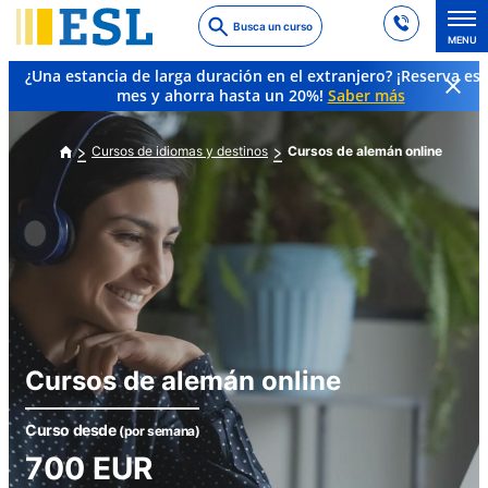
Skip
Busca un curso
to
MENU
main
¿Una estancia de larga duración en el extranjero? ¡Reserva es
content
mes y ahorra hasta un 20%!
Saber más
Cursos de idiomas y destinos
Cursos de alemán online
Cursos de alemán online
Curso desde
(por semana)
700
EUR