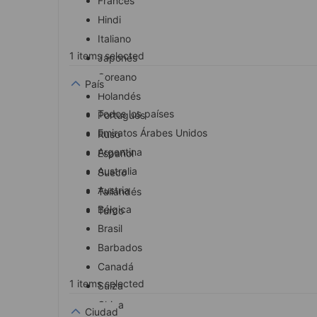
Francés
Hindi
Italiano
1 items selected
Japonés
Coreano
País
Holandés
Todos los países
Portugués
Emiratos Árabes Unidos
Ruso
Argentina
Español
Australia
Sueco
Austria
Tailandés
Bélgica
Turco
Brasil
Barbados
Canadá
1 items selected
Suiza
China
Ciudad