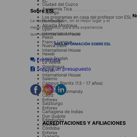
EC
Ciudad del Cuzco
Academia Tica
Footer
Sobre ESL
Friburgo
N
menu
Los programas en casa del profesor con ESL
La mejor educación, en el mejor lugar y el
Hamburgo
Alpadia Montreux
mejor momento, para una experiencia
Lyon
International House
que vaya más allá del aula.
Pekín
France Langue
MÁS INFORMACIÓN SOBRE ESL
Nueva Delhi
International House
Hawái
Lexis English
Entrevista
La Valeta
Omnilingua
Solicita un presupuesto
Leysin
International House
Salerno
Campus Biarritz (13 - 17 años)
Francfort
French in Normandy
Cádiz
Enforex
Salzburgo
Enforex
Accreditations
Cartagena de Indias
menu
Don Quijote
Edimburgo
ACREDITACIONES Y AFILIACIONES
Enforex
Córdoba
Enforex
Granada