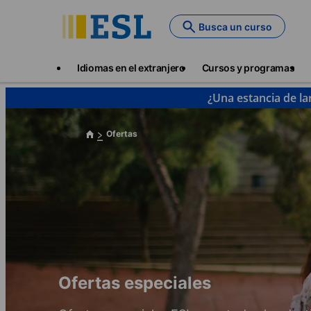
Skip
to
Busca un curso
main
content
Main
Idiomas en el extranjero
Cursos y programas
navigation
¿Una estancia de la
Ofertas
Ofertas especiales