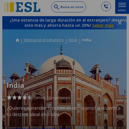
Skip
Busca un curso
MENU
to
main
¿Una estancia de larga duración en el extranjero? ¡Reserva
content
este mes y ahorra hasta un 20%!
Saber más
Idiomas en el extranjero
Hindi
India
India
Genial,
93 opiniones
¿Quieres aprender hindi en el extranjero? ¡Encuentra
tu destino ideal en India!