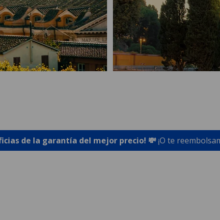
ficias de la garantía del mejor precio! 💸
¡O te reembolsam