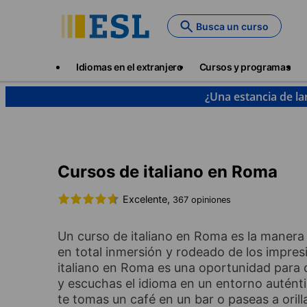
Skip
to
Busca un curso
main
content
Main
Idiomas en el extranjero
Cursos y programas
navigation
¿Una estancia de la
Cursos de idiomas y destinos
Italiano
Italia
R
Cursos de italiano en Roma
Excelente,
367 opiniones
Un curso de italiano en Roma es la manera 
en total inmersión y rodeado de los impre
italiano en Roma es una oportunidad para 
y escuchas el idioma en un entorno auténtic
te tomas un café en un bar o paseas a orill