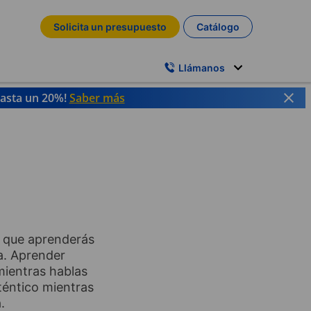
Solicita un presupuesto
Catálogo
Llámanos
hasta un 20%!
Saber más
a que aprenderás
a. Aprender
mientras hablas
téntico mientras
.