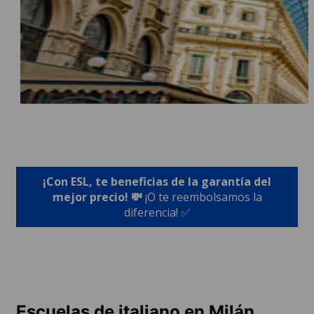
¡Con ESL, te beneficias de la garantía del
mejor precio! 💸
¡O te reembolsamos la
diferencia! ✅
Escuelas de italiano en Milán