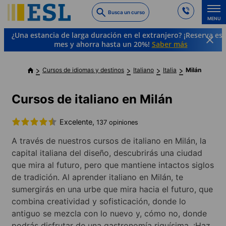
Skip
Busca un curso
to
MENU
main
¿Una estancia de larga duración en el extranjero? ¡Reserva es
content
mes y ahorra hasta un 20%!
Saber más
Cursos de idiomas y destinos
Italiano
Italia
Milán
Cursos de italiano en Milán
Excelente,
137 opiniones
A través de nuestros cursos de italiano en Milán, la
capital italiana del diseño, descubrirás una ciudad
que mira al futuro, pero que mantiene intactos siglos
de tradición. Al aprender italiano en Milán, te
sumergirás en una urbe que mira hacia el futuro, que
combina creatividad y sofisticación, donde lo
antiguo se mezcla con lo nuevo y, cómo no, donde
podrás disfrutar de una gastronomía riquísima. ¡Haz