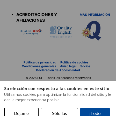
Accreditations
menu
ACREDITACIONES Y
MÁS INFORMACIÓN
AFILIACIONES
Política de privacidad
Política de cookies
Condiciones generales
Aviso legal
Socios
Declaración de Accesibilidad
© 2026 ESL - Todos los derechos reservados
Su elección con respecto a las cookies en este sitio
Utilizamos cookies para optimizar la funcionalidad del sitio y le
dan la mejor experiencia posible.
Déjame
Sólo las
¡Todo