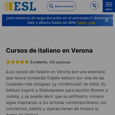
Skip
Busca un curso
to
MENU
main
¿Una estancia de larga duración en el extranjero? ¡Reserva es
content
mes y ahorra hasta un 20%!
Saber más
Cursos de idiomas y destinos
Italiano
Italia
Verona
Cursos de italiano en Verona
Excelente,
156 opiniones
¡Los cursos de italiano en Verona son una aventura
que nunca olvidarás! Déjate seducir por una de las
ciudades más antiguas (¡y románticas!) de Italia. Su
belleza inspiró a Shakespeare para escribir
Romeo y
Julieta
, y se puede decir que su anfiteatro romano
sigue inspirando a los artistas contemporáneos: los
conciertos,
ballets
y óperas llenan de música la
Arena de Verona.