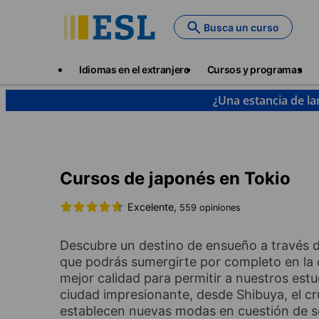
Skip
to
Busca un curso
main
content
Main
Idiomas en el extranjero
Cursos y programas
navigation
¿Una estancia de la
Cursos de idiomas y destinos
Japonés
Japón
Cursos de japonés en Tokio
Excelente,
559 opiniones
Descubre un destino de ensueño a través de
que podrás sumergirte por completo en la c
mejor calidad para permitir a nuestros est
ciudad impresionante, desde Shibuya, el c
establecen nuevas modas en cuestión de s