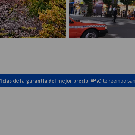
ficias de la garantía del mejor precio! 💸
¡O te reembolsam