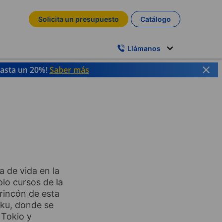
Solicita un presupuesto
Catálogo
Llámanos
hasta un 20%!
Saber más
a de vida en la
lo cursos de la
 rincón de esta
uku, donde se
 Tokio y