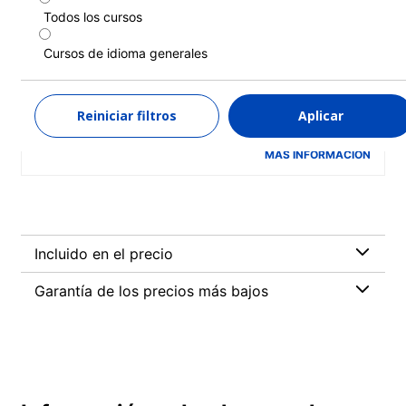
Todos los cursos
Cursos trimestrales
Cursos de idioma generales
Duración: 11 - 13 semanas
Niveles: Principiante a Avanzado (C1)
11 semanas
desde
Reiniciar filtros
Aplicar
1.861 EUR
MÁS INFORMACIÓN
Incluido en el precio
Garantía de los precios más bajos