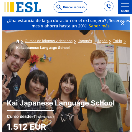
Skip
Busca un curso
to
MENU
main
¿Una estancia de larga duración en el extranjero? ¡Reserva es
content
mes y ahorra hasta un 20%!
Saber más
Cursos de idiomas y destinos
Japonés
Japón
Tokio
Kai Japanese Language School
Kai Japanese Language School
Curso desde
(11 semanas)
1.512
EUR