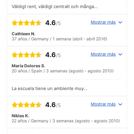
Väldigt rent, väldigt centralt och många
olika nationaliteter. Inte många studenter
men eftersom jag studerade
4.6
Mostrar más
/5
konversationskurs så var det färre
studenter än den traditionella kursen.
Cathleen N.
37 años
/
Germany
/
1 semana
(abril - abril 2016)
4.6
Mostrar más
/5
María Dolores S.
20 años
/
Spain
/
3 semanas
(agosto - agosto 2010)
La escuela tiene un ambiente muy
acogedor y familiar que favorece la
interacción con otros estudiantes, con lo
4.6
Mostrar más
/5
que, en poco tiempo, haces amigos con
los que puedes compartir la experiencia
Niklas K.
de descubrir una nueva ciudad y una
22 años
/
Germany
/
3 semanas
(agosto - agosto 2010)
nueva lengua