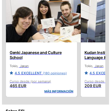
Genki Japanese and Culture
Kudan Institu
School
Language & Cu
Tokio
Japan
Tokio
Japan
4.5
EXCELLENT
4.5
EXCELL
(180 opiniones)
Curso desde (por semana)
Curso desde (po
465 EUR
209 EUR
MÁS INFORMACIÓN
Sobre ESL