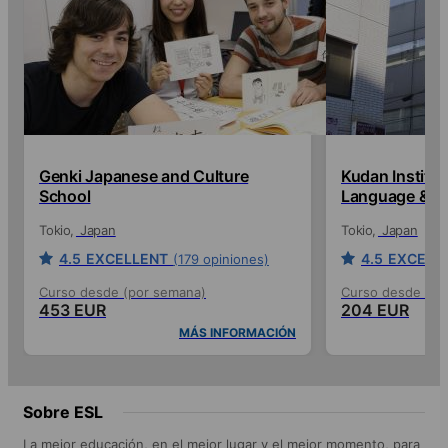
Genki Japanese and Culture
Kudan Institu
School
Language & Cu
Tokio
Japan
Tokio
Japan
4.5
EXCELLENT
4.5
EXCELL
(179 opiniones)
Curso desde (por semana)
Curso desde (po
453 EUR
204 EUR
MÁS INFORMACIÓN
Sobre ESL
La mejor educación, en el mejor lugar y el mejor momento, para