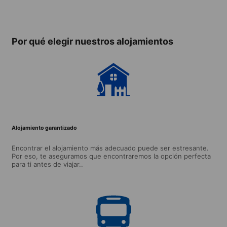
Casa de familia
compartidos
individ
partir
años)
Por qué elegir nuestros alojamientos
Alojamiento garantizado
Encontrar el alojamiento más adecuado puede ser estresante.
Por eso, te aseguramos que encontraremos la opción perfecta
para ti antes de viajar..