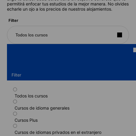
permitirá enfocar tus estudios de la mejor manera. No olvides
echarle un ojo a los precios de nuestros alojamientos.
Filter
Todos los cursos
Filter
Todos los cursos
Curso estándar
Cursos de idioma generales
Duración: 1 - 52 semanas
Niveles: Principiante a Intermedio superior (B2)
Cursos Plus
1 semana
desde
249 EUR
Cursos de idiomas privados en el extranjero