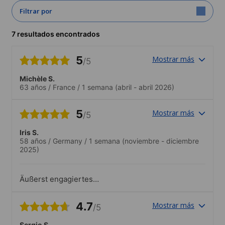
Filtrar por
7 resultados encontrados
5
Mostrar más
/5
Michèle S.
63 años
/
France
/
1 semana
(abril - abril 2026)
5
Mostrar más
/5
Iris S.
58 años
/
Germany
/
1 semana
(noviembre - diciembre
2025)
Äußerst engagiertes
Team;maßgeschneiderter
Einzelunterricht;sehr warmherzige,
4.7
Mostrar más
/5
familiäre und unkomplizierte Atmosphäre
Sergio S.