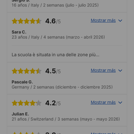
16 años
/
Italy
/
2 semanas
(julio - julio 2025)
4.6
Mostrar más
/5
Sara C.
23 años
/
Italy
/
4 semanas
(marzo - abril 2026)
La scuola è situata in una delle zone più
famose di Tokyo. Posizione ottima, vicino
alla stazione di Akihabara. Gli insegnanti
4.5
Mostrar más
/5
e il personale sono super preparati e
disponibili per aiutarti in qualsiasi
Pascale G.
evenienza.
Germany
/
2 semanas
(diciembre - diciembre 2025)
4.2
Mostrar más
/5
Julian E.
21 años
/
Switzerland
/
3 semanas
(mayo - mayo 2026)