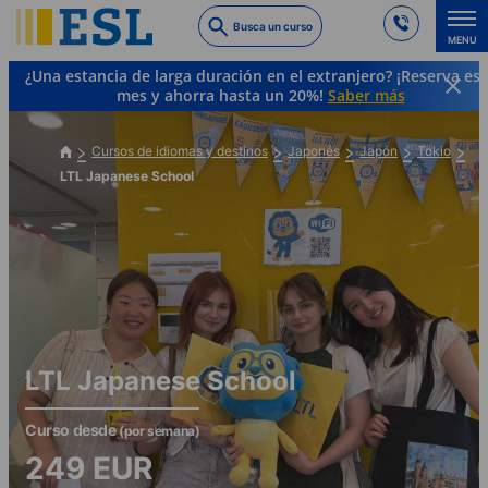
Skip
Busca un curso
to
MENU
main
¿Una estancia de larga duración en el extranjero? ¡Reserva es
content
mes y ahorra hasta un 20%!
Saber más
Cursos de idiomas y destinos
Japonés
Japón
Tokio
LTL Japanese School
LTL Japanese School
Curso desde
(por semana)
249
EUR