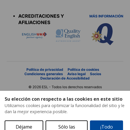
Accreditations
menu
ACREDITACIONES Y
MÁS INFORMACIÓN
AFILIACIONES
Política de privacidad
Política de cookies
Condiciones generales
Aviso legal
Socios
Declaración de Accesibilidad
© 2026 ESL - Todos los derechos reservados
Su elección con respecto a las cookies en este sitio
Utilizamos cookies para optimizar la funcionalidad del sitio y le
dan la mejor experiencia posible.
Déjame
Sólo las
¡Todo