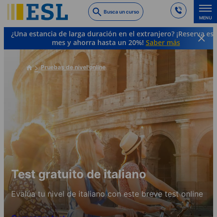
Skip
Busca un curso
to
MENU
main
¿Una estancia de larga duración en el extranjero? ¡Reserva es
content
mes y ahorra hasta un 20%!
Saber más
Pruebas de nivel online
Test gratuito de italiano
Evalúa tu nivel de italiano con este breve test online