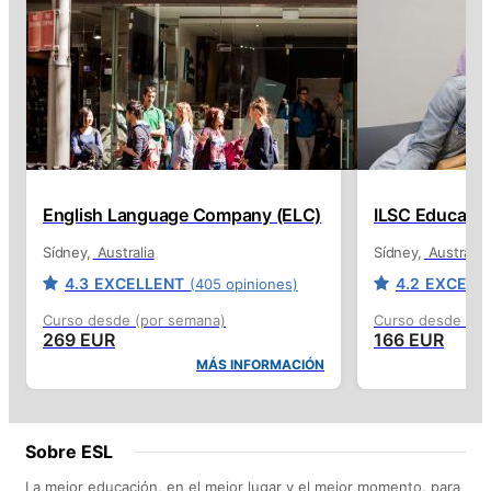
English Language Company (ELC)
ILSC Educatio
Sídney
Australia
Sídney
Australia
4.3
EXCELLENT
4.2
EXCELL
(405 opiniones)
Curso desde (por semana)
Curso desde (po
269 EUR
166 EUR
MÁS INFORMACIÓN
Sobre ESL
La mejor educación, en el mejor lugar y el mejor momento, para