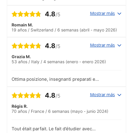
verschiedenen Kulturen, mit denen ich
mich sehr gut verstanden habe, und ich
4.8
Mostrar más
/5
habe mich sehr wohl gefühlt.
Romain M.
19 años
/
Switzerland
/
6 semanas
(abril - mayo 2026)
4.8
Mostrar más
/5
Grazia M.
53 años
/
Italy
/
4 semanas
(enero - enero 2026)
Ottima posizione, insegnanti preparati e
competenti. Classe ridotta = formula
perfetta!!
4.8
Mostrar más
/5
Régis R.
70 años
/
France
/
6 semanas
(mayo - junio 2024)
Tout était parfait. Le fait d’étudier avec