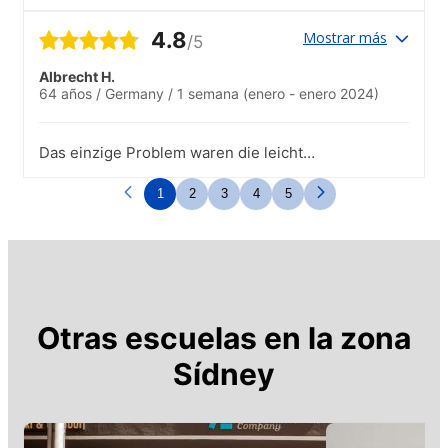
des élèves de différentes cultures et
différents pays est pour moi un plus.
4.8
Mostrar más
/5
Albrecht H.
64 años
/
Germany
/
1 semana
(enero - enero 2024)
Das einzige Problem waren die leicht
halligen Räume, die die Verständigung in
Kleingruppen schwierig machten. Das
1
2
3
4
5
schien aber die wesentlich jüngeren
Menschen nicht zu stören.
Otras escuelas en la zona
Sídney