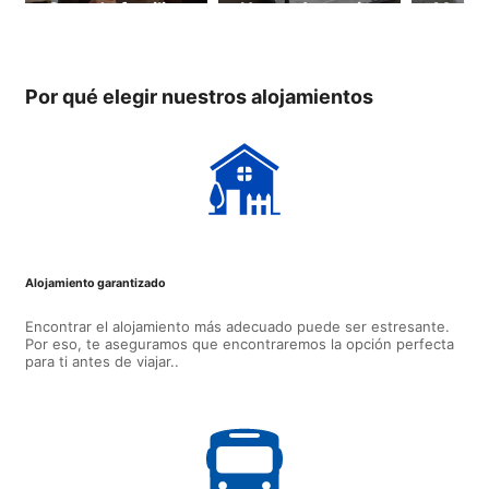
Casa de familia
House (a partir
Manly
de 18 años)
Bunkh
partir
años)
Por qué elegir nuestros alojamientos
Alojamiento garantizado
Encontrar el alojamiento más adecuado puede ser estresante.
Por eso, te aseguramos que encontraremos la opción perfecta
para ti antes de viajar..