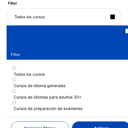
Filter
Todos los cursos
Filter
Todos los cursos
Curso estándar
Cursos de idioma generales
Duración: 1 - 17 semanas
Niveles: Principiante a Avanzado (C1)
Cursos de idiomas para adultos 30+
1 semana
desde
585 EUR
Cursos de preparación de exámenes
MÁS INFORMACIÓN