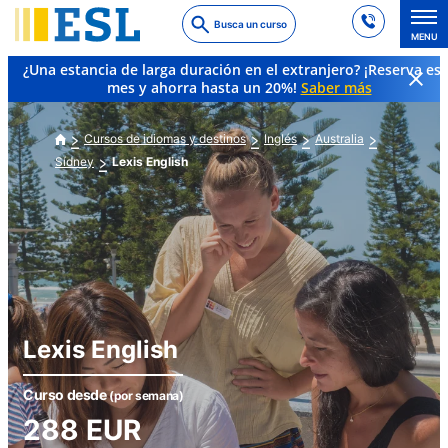
Skip
Busca un curso
to
MENU
main
¿Una estancia de larga duración en el extranjero? ¡Reserva es
content
mes y ahorra hasta un 20%!
Saber más
Cursos de idiomas y destinos
Inglés
Australia
Sídney
Lexis English
Lexis English
Curso desde
(por semana)
288
EUR