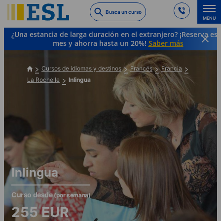
Skip
Busca un curso
to
MENU
main
¿Una estancia de larga duración en el extranjero? ¡Reserva es
content
mes y ahorra hasta un 20%!
Saber más
Cursos de idiomas y destinos
Francés
Francia
La Rochelle
Inlingua
Inlingua
Curso desde
(por semana)
255
EUR