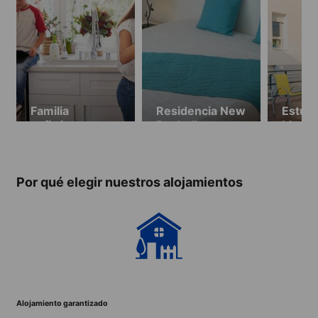
Familia
Residencia New
Estudi
anfitriona
Rochelle
Marin
(disponible
dispon
05.04 -
28.06
29.08.2026)
30.08
Por qué elegir nuestros alojamientos
Alojamiento garantizado