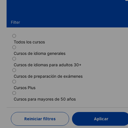
Filter
Todos los cursos
Curso estándar
Cursos de idioma generales
Duración: 1 - 52 semanas
Niveles: Principiante a Avanzado (C1)
Cursos de idiomas para adultos 30+
1 semana
desde
335 EUR
Cursos de preparación de exámenes
MÁS INFORMACIÓN
Cursos Plus
Cursos para mayores de 50 años
Curso estándar (30+)
Duración: 1 - 4 semanas
Niveles: Elemental superior (A2) a Avanzado (C1)
Reiniciar filtros
Aplicar
1 semana
desde