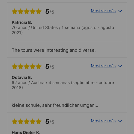
5
Mostrar más
/5
Patricia B.
70 años
/
United States
/
1 semana
(agosto - agosto
2021)
The tours were interesting and diverse.
5
Mostrar más
/5
Octavia E.
62 años
/
Austria
/
4 semanas
(septiembre - octubre
2018)
kleine schule, sehr freundlicher umgang
mit den teilnehmerInnen
5
Mostrar más
/5
Hans Dieter K.