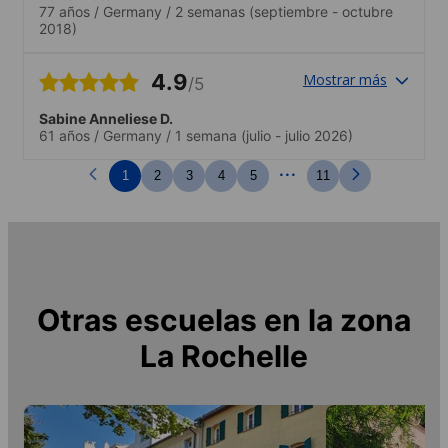
77 años
/
Germany
/
2 semanas
(septiembre - octubre
2018)
4.9
Mostrar más
/5
Sabine Anneliese D.
61 años
/
Germany
/
1 semana
(julio - julio 2026)
...
1
2
3
4
5
11
Otras escuelas en la zona
La Rochelle