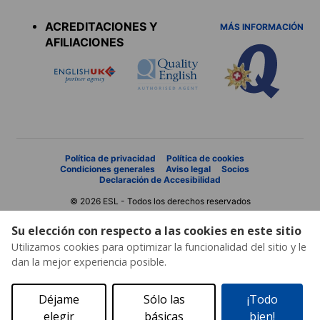
menu
ACREDITACIONES Y
MÁS INFORMACIÓN
AFILIACIONES
Política de privacidad
Política de cookies
Condiciones generales
Aviso legal
Socios
Declaración de Accesibilidad
© 2026 ESL - Todos los derechos reservados
Su elección con respecto a las cookies en este sitio
Utilizamos cookies para optimizar la funcionalidad del sitio y le
dan la mejor experiencia posible.
Déjame
Sólo las
¡Todo
elegir
básicas
bien!