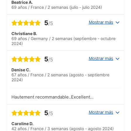
Beatrice A.
69 años
/
France
/
2 semanas
(julio - julio 2024)
5
Mostrar más
/5
Christiane B.
69 años
/
Germany
/
2 semanas
(septiembre - octubre
2024)
5
Mostrar más
/5
Denise C.
67 años
/
France
/
2 semanas
(agosto - septiembre
2024)
Hautement recommandable..Excellent
programme social.encadrants,guides tres
pro et gentils.
5
Mostrar más
/5
Caroline D.
42 años
/
France
/
3 semanas
(agosto - agosto 2024)