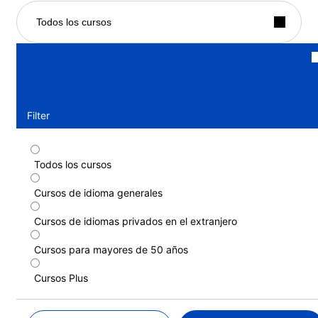
Todos los cursos
Filter
Todos los cursos
Curso estándar
Cursos de idioma generales
Duración: 1 - 31 semanas
Niveles: Elemental superior (A2) a Avanzado (C1)
Cursos de idiomas privados en el extranjero
1 semana
desde
478 EUR
Cursos para mayores de 50 años
MÁS INFORMACIÓN
Cursos Plus