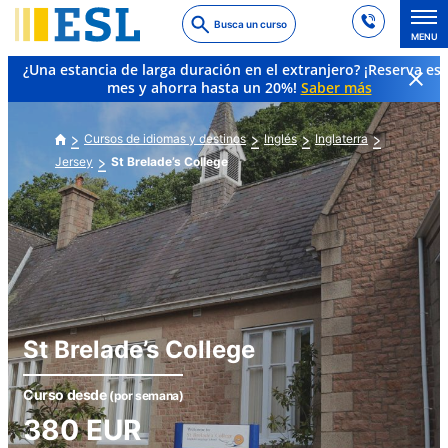
Skip
Busca un curso
to
MENU
main
¿Una estancia de larga duración en el extranjero? ¡Reserva es
content
mes y ahorra hasta un 20%!
Saber más
Cursos de idiomas y destinos
Inglés
Inglaterra
Jersey
St Brelade’s College
St Brelade’s College
Curso desde
(por semana)
380
EUR