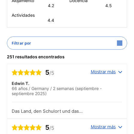
Alojamiento
Docencia
4.2
4.5
Actividades
4.4
Filtrar por
251 resultados encontrados
5
Mostrar más
/5
Edwin T.
66 años
/
Germany
/
2 semanas
(septiembre -
septiembre 2025)
Das Land, den Schulort und das
Schulteam kann ich nur weiterempfehlen.
5
Mostrar más
/5