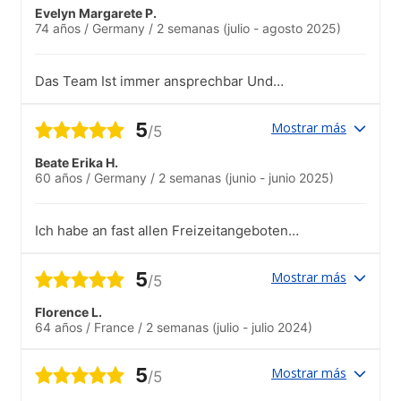
Evelyn Margarete P.
74 años
/
Germany
/
2 semanas
(julio - agosto 2025)
Das Team Ist immer ansprechbar Und
eine große Unterstützung Und sehr
hilfsbereit
5
Mostrar más
/5
Beate Erika H.
60 años
/
Germany
/
2 semanas
(junio - junio 2025)
Ich habe an fast allen Freizeitangeboten
teilgenommen. Die Planung der Schule
war sehr gut, auch bei einer privaten
5
Mostrar más
/5
Unternehmung hat das Brelade College
die Karten für die Fähre sofort bestellt
Florence L.
und bezahlt wurde auch dort.
64 años
/
France
/
2 semanas
(julio - julio 2024)
5
Mostrar más
/5