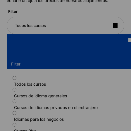
echarle un ojo a los precios de nuestros alojamientos.
Filter
Todos los cursos
Filter
Todos los cursos
Curso estándar
Cursos de idioma generales
Duración: 1 - 52 semanas
Niveles: Principiante a Avanzado (C1)
Cursos de idiomas privados en el extranjero
1 semana
desde
340 EUR
Idiomas para los negocios
MÁS INFORMACIÓN
Cursos Plus