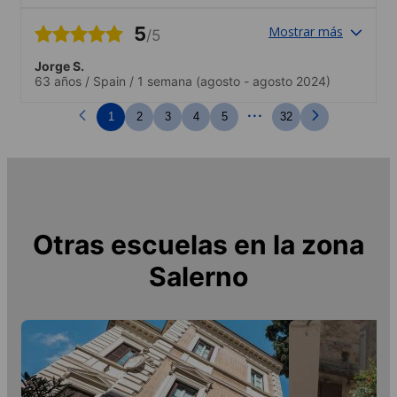
5
Mostrar más
/5
Jorge S.
63 años
/
Spain
/
1 semana
(agosto - agosto 2024)
...
1
2
3
4
5
32
Otras escuelas en la zona
Salerno