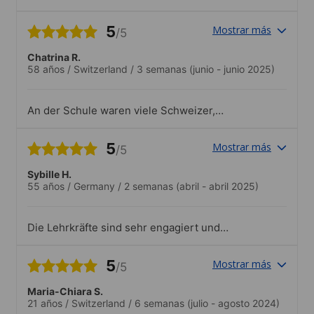
metodología con la que impartían las
clases. Los profesores siempre muy
5
Mostrar más
/5
amables y profesionales, adaptando las
clases en todo momento..Únicamente
Chatrina R.
participé en una actividad de la escuela,
58 años
/
Switzerland
/
3 semanas
(junio - junio 2025)
la excursión a Vietri, pero fue muy
recomendable.
An der Schule waren viele Schweizer,
Deutsche und Holländer..Ich habe an
verschiedenen Aktivitäten angenommen.
5
Mostrar más
/5
Das angebotenen Programm der Schule
ist sehr vielseitig und umfangreich, es
Sybille H.
gibt für alle etwas Interessantes.Das
55 años
/
Germany
/
2 semanas
(abril - abril 2025)
Team beim Empfang war sehr freundlich
und hilfsbereit. Sie haben alle Schüler
und Schülerinnen mit dem Namen
Die Lehrkräfte sind sehr engagiert und
persönlich begrüsst und angesprochen.
der Unterricht ist abwechslungsreich.
5
Mostrar más
/5
Maria-Chiara S.
21 años
/
Switzerland
/
6 semanas
(julio - agosto 2024)