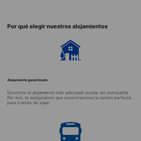
Casa de familia
compartidos (a
Hotele
partir de 18
años)
Por qué elegir nuestros alojamientos
Alojamiento garantizado
Encontrar el alojamiento más adecuado puede ser estresante.
Por eso, te aseguramos que encontraremos la opción perfecta
para ti antes de viajar..