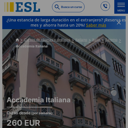
Skip
Busca un curso
to
MENU
main
¿Una estancia de larga duración en el extranjero? ¡Reserva es
content
mes y ahorra hasta un 20%!
Saber más
Cursos de idiomas y destinos
Italiano
Italia
Salerno
Accademia Italiana
Accademia Italiana
Curso desde
(por semana)
260
EUR