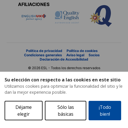
AFILIACIONES
Política de privacidad
Política de cookies
Condiciones generales
Aviso legal
Socios
Declaración de Accesibilidad
© 2026 ESL - Todos los derechos reservados
Su elección con respecto a las cookies en este sitio
Utilizamos cookies para optimizar la funcionalidad del sitio y le
dan la mejor experiencia posible.
Déjame
Sólo las
¡Todo
elegir
básicas
bien!
Solicita un presupuesto
Catálogo