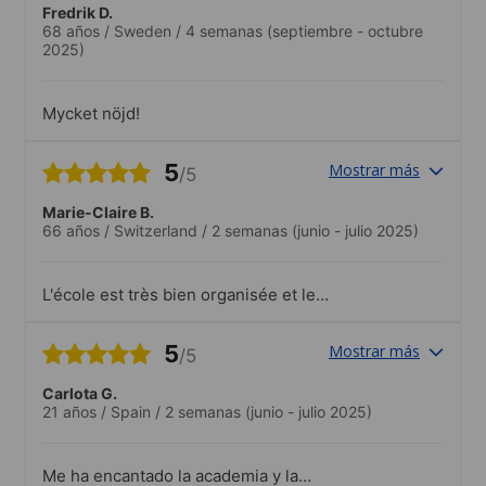
Fredrik D.
68 años
/
Sweden
/
4 semanas
(septiembre - octubre
2025)
Mycket nöjd!
5
Mostrar más
/5
Marie-Claire B.
66 años
/
Switzerland
/
2 semanas
(junio - julio 2025)
L'école est très bien organisée et le
personnel très sympathique, à l'écoute et
de bon conseil. Tous les
5
Mostrar más
/5
enseignants/toutes les enseignantes à
qui j'ai eut à faire , en particulier mon
Carlota G.
enseignante Anna, étaient très
21 años
/
Spain
/
2 semanas
(junio - julio 2025)
compétents et également très
sympathiques.
Me ha encantado la academia y la