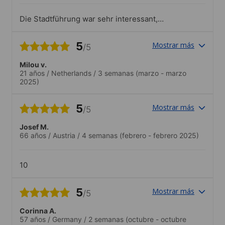
Die Stadtführung war sehr interessant,
sprachlich auf das Niveau der
TeilnehmerInnen angepasst.
5
Mostrar más
/5
Milou v.
21 años
/
Netherlands
/
3 semanas
(marzo - marzo
2025)
5
Mostrar más
/5
Josef M.
66 años
/
Austria
/
4 semanas
(febrero - febrero 2025)
10
5
Mostrar más
/5
Corinna A.
57 años
/
Germany
/
2 semanas
(octubre - octubre