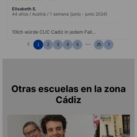
Elisabeth S.
44 años
/
Austria
/
1 semana
(junio - junio 2024)
10Ich würde CLIC Cadiz in jedem Fall
empfehlen! Es war toll organisiert, die
...
Stadt ist wunderbar, das Team der
1
2
3
4
5
25
Sprachschule unglaublich nett!
Otras escuelas en la zona
Cádiz