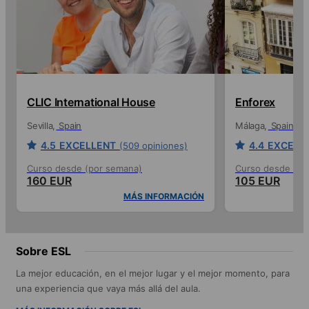
CLIC International House
Enforex
Sevilla
Spain
Málaga
Spain
4.5
EXCELLENT
4.4
EXCELL
(509 opiniones)
Curso desde (por semana)
Curso desde (po
160 EUR
105 EUR
MÁS INFORMACIÓN
Sobre ESL
La mejor educación, en el mejor lugar y el mejor momento, para
una experiencia que vaya más allá del aula.