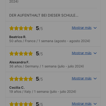
2024)
DER AUFENTHALT BEI DIESER SCHULE
HAT MIR GEFALLEN UND ICH WÜRDE
DIESE SCHULE WEITEREMPFEHLEN
5
Mostrar más
/5
Beatrice R.
50 años
/
France
/
1 semana
(agosto - agosto 2024)
5
Mostrar más
/5
Alexandra F.
36 años
/
Germany
/
1 semana
(julio - julio 2024)
5
Mostrar más
/5
Cecilia C.
19 años
/
Italy
/
1 semana
(julio - julio 2024)
5
Mostrar más
/5