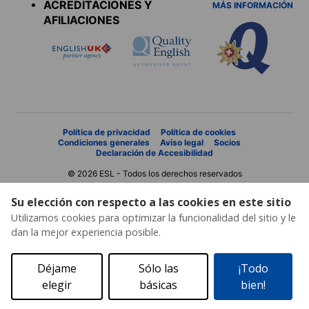
ACREDITACIONES Y
MÁS INFORMACIÓN
AFILIACIONES
Política de privacidad
Política de cookies
Condiciones generales
Aviso legal
Socios
Declaración de Accesibilidad
© 2026 ESL - Todos los derechos reservados
Su elección con respecto a las cookies en este sitio
Utilizamos cookies para optimizar la funcionalidad del sitio y le
dan la mejor experiencia posible.
Déjame
Sólo las
¡Todo
elegir
básicas
bien!
Solicita un presupuesto
Catálogo