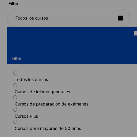
Filter
Todos los cursos
Filter
Todos los cursos
Curso estándar
Cursos de idioma generales
Duración: 1 - 52 semanas
Niveles: Principiante a Avanzado (C1)
Cursos de preparación de exámenes
1 semana
desde
160 EUR
Cursos Plus
MÁS INFORMACIÓN
Cursos para mayores de 50 años