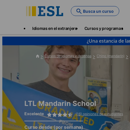
Skip
to
Busca un curso
main
content
Main
Idiomas en el extranjero
Cursos y programas
navigation
¿Una estancia de la
Cursos de idiomas y destinos
Chino (mandarín)
LTL Mandarin School
Excelente
(16) opiniones de estudiantes
Curso desde
(por semana)