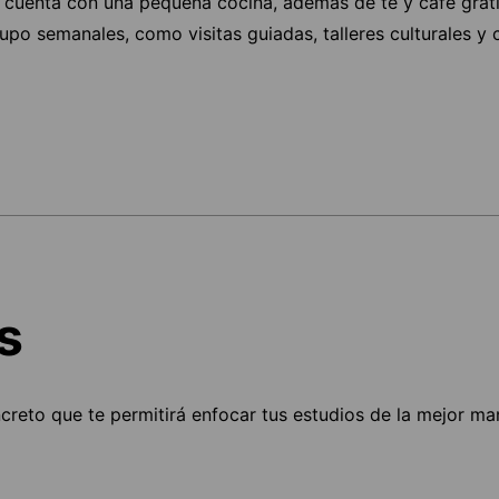
e cuenta con una pequeña cocina, además de té y café grat
upo semanales, como visitas guiadas, talleres culturales y 
s
ncreto que te permitirá enfocar tus estudios de la mejor ma