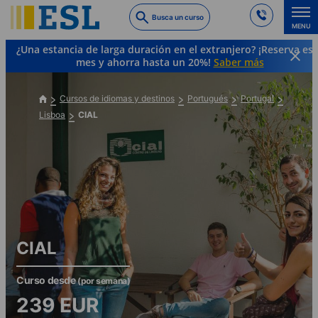
Skip
Busca un curso
to
MENU
main
¿Una estancia de larga duración en el extranjero? ¡Reserva es
content
mes y ahorra hasta un 20%!
Saber más
Cursos de idiomas y destinos
Portugués
Portugal
Lisboa
CIAL
CIAL
Curso desde
(por semana)
239
EUR