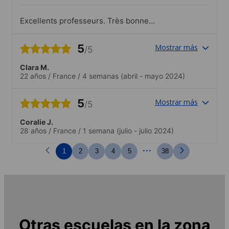
Excellents professeurs. Très bonne
ambiance. Tout le staff agréable et à
l’ecoute
5
Mostrar más
/5
Clara M.
22 años
/
France
/
4 semanas
(abril - mayo 2024)
5
Mostrar más
/5
Coralie J.
28 años
/
France
/
1 semana
(julio - julio 2024)
...
1
2
3
4
5
38
Otras escuelas en la zona