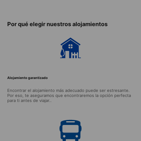
(míni
seman
(dispo
Por qué elegir nuestros alojamientos
05.07 
30.08
Alojamiento garantizado
Encontrar el alojamiento más adecuado puede ser estresante.
Por eso, te aseguramos que encontraremos la opción perfecta
para ti antes de viajar..