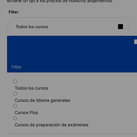
echarle un ojo a los precios de nuestros alojamientos.
Filter
Todos los cursos
Filter
Todos los cursos
Curso estándar
Cursos de idioma generales
Duración: 1 - 23 semanas
Niveles: Principiante a Avanzado (C1)
Cursos Plus
1 semana
desde
503 EUR
Cursos de preparación de exámenes
MÁS INFORMACIÓN