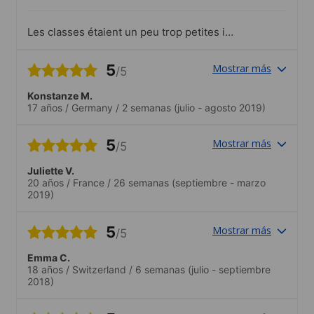
Kunstwerk der Natur..Die Schule hat für
jeden Tag etwas angeboten, das war
Les classes étaient un peu trop petites il
besonders interessant! Das Team war per
manquait de la place pour se déplacer
TEAMS jederzeit erreichbar!
mais sinon c’était parfait
5
Mostrar más
/5
Konstanze M.
17 años
/
Germany
/
2 semanas
(julio - agosto 2019)
5
Mostrar más
/5
Juliette V.
20 años
/
France
/
26 semanas
(septiembre - marzo
2019)
5
Mostrar más
/5
Emma C.
18 años
/
Switzerland
/
6 semanas
(julio - septiembre
2018)