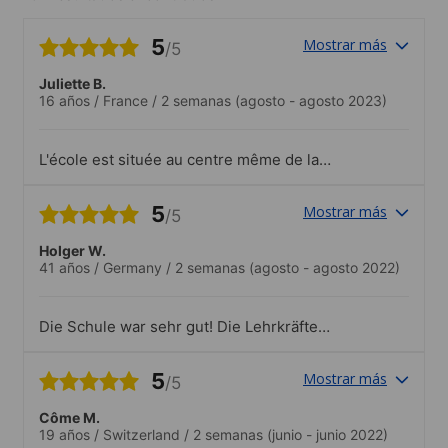
5
Mostrar más
/5
Juliette B.
16 años
/
France
/
2 semanas
(agosto - agosto 2023)
L'école est située au centre même de la
ville. Les infrastructures sont propres et
très agréables. Le personnel fut très
5
Mostrar más
/5
accueillant, bienveillant et disponible afin
de répondre à toutes questions..Les
Holger W.
activités proposées par l'école étaient
41 años
/
Germany
/
2 semanas
(agosto - agosto 2022)
diverses, variées et j'ai eu la possibilité
de rencontrer d'autres étudiants du
monde entier. Le personnel chargé des
Die Schule war sehr gut! Die Lehrkräfte
activités était très disponible, à l'écoute,
haben mit viel persönlichem
chaleureux et dynamique.
Enthusiasmus unterrichtet. Der
5
Mostrar más
/5
Unterricht war immer interessant und hat
viel Spaß gemacht. Mit bis zu 14
Côme M.
Nationalitäten in einem Raum zu sein war
19 años
/
Switzerland
/
2 semanas
(junio - junio 2022)
herrlich, es war wie ein Besuch bei einem