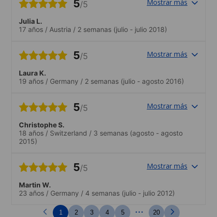
5
Mostrar más
/5
Julia L.
17 años
/
Austria
/
2 semanas
(julio - julio 2018)
5
Mostrar más
/5
Laura K.
19 años
/
Germany
/
2 semanas
(julio - agosto 2016)
5
Mostrar más
/5
Christophe S.
18 años
/
Switzerland
/
3 semanas
(agosto - agosto
2015)
5
Mostrar más
/5
Martin W.
23 años
/
Germany
/
4 semanas
(julio - julio 2012)
...
1
2
3
4
5
20