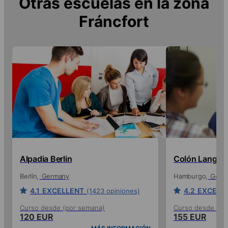
Otras escuelas en la zona
Fráncfort
Alpadia Berlin
Colón Langua
Berlín
Germany
Hamburgo
Germ
4.1
EXCELLENT
4.2
EXCELL
(1423 opiniones)
Curso desde (por semana)
Curso desde (po
120 EUR
155 EUR