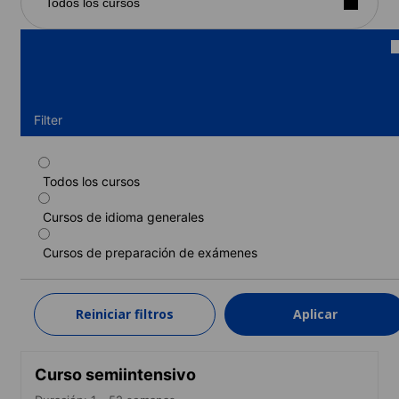
Todos los cursos
Filter
Todos los cursos
Curso estándar
Cursos de idioma generales
Duración: 1 - 52 semanas
Niveles: Principiante a Avanzado (C1)
Cursos de preparación de exámenes
1 semana
desde
250 EUR
Reiniciar filtros
Aplicar
MÁS INFORMACIÓN
Curso semiintensivo