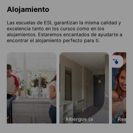
Alojamiento
Las escuelas de ESL garantizan la misma calidad y
excelencia tanto en los cursos como en los
alojamientos. Estaremos encantados de ayudarte a
encontrar el alojamiento perfecto para ti.
Albergue (a
Reside
Casa de familia
partir de 18
partir
años)
años)