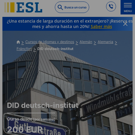
Skip
Busca un curso
to
MENU
main
¿Una estancia de larga duración en el extranjero? ¡Reserva es
content
mes y ahorra hasta un 20%!
Saber más
Cursos de idiomas y destinos
Alemán
Alemania
Fráncfort
DID deutsch-institut
DID deutsch-institut
Curso desde
(por semana)
200
EUR