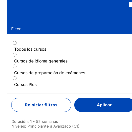
Filter
Todos los cursos
Curso estándar
Cursos de idioma generales
Duración: 1 - 17 semanas
Niveles: Principiante a Avanzado (C1)
Cursos de preparación de exámenes
1 semana
desde
585 EUR
Cursos Plus
MÁS INFORMACIÓN
Reiniciar filtros
Aplicar
Curso intensivo
Duración: 1 - 52 semanas
Niveles: Principiante a Avanzado (C1)