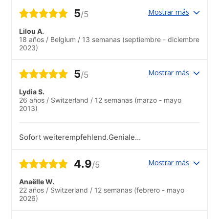
5
Mostrar más
/5
Lilou A.
18 años
/
Belgium
/
13 semanas
(septiembre - diciembre
2023)
5
Mostrar más
/5
Lydia S.
26 años
/
Switzerland
/
12 semanas
(marzo - mayo
2013)
Sofort weiterempfehlend.Geniale
Schule!.War immer jemand zur Verfügung
und immer ausserordentlich freundlich
4.9
Mostrar más
/5
aufgestellt und hilfsbereit.
Anaëlle W.
22 años
/
Switzerland
/
12 semanas
(febrero - mayo
2026)