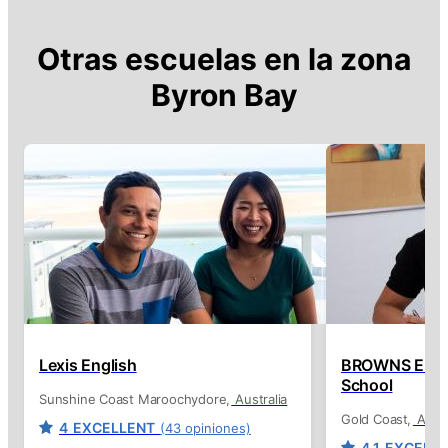
Otras escuelas en la zona
Byron Bay
Lexis English
BROWNS Engl
School
Sunshine Coast Maroochydore
Australia
Gold Coast
Austr
4
EXCELLENT
(43 opiniones)
4.1
EXCELL