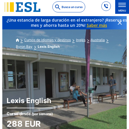
Skip
Busca un curso
to
MENU
main
¿Una estancia de larga duración en el extranjero? ¡Reserva es
content
mes y ahorra hasta un 20%!
Saber más
Cursos de idiomas y destinos
Inglés
Australia
Byron Bay
Lexis English
Lexis English
Curso desde
(por semana)
288
EUR