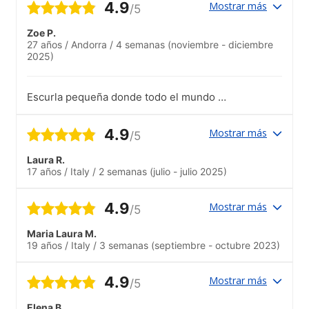
4.9
Mostrar más
/5
Zoe P.
27 años
/
Andorra
/
4 semanas
(noviembre - diciembre
2025)
Escurla pequeña donde todo el mundo se
conoce. Hacen actividades cada dia
4.9
Mostrar más
/5
Laura R.
17 años
/
Italy
/
2 semanas
(julio - julio 2025)
4.9
Mostrar más
/5
Maria Laura M.
19 años
/
Italy
/
3 semanas
(septiembre - octubre 2023)
4.9
Mostrar más
/5
Elena B.