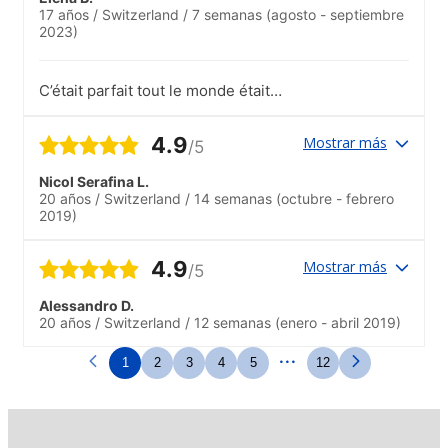
17 años
/
Switzerland
/
7 semanas
(agosto - septiembre
2023)
C’était parfait tout le monde était
accueillant.Dom est super investi dans la
recherche d’activités et trouvé des idées
4.9
Mostrar más
/5
géniales, bcp d’activités qui font
connaître tout le monde pas comme à
Nicol Serafina L.
manly
20 años
/
Switzerland
/
14 semanas
(octubre - febrero
2019)
4.9
Mostrar más
/5
Alessandro D.
20 años
/
Switzerland
/
12 semanas
(enero - abril 2019)
...
1
2
3
4
5
12