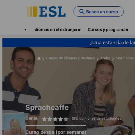
Skip
to
Busca un curso
main
content
Main
Idiomas en el extranjero
Cursos y programas
navigation
¿Una estancia de la
Cursos de idiomas y destinos
Árabe
Marruecos
Sprachcaffe
Genial
(99) opiniones de estudiantes
Curso desde
(por semana)