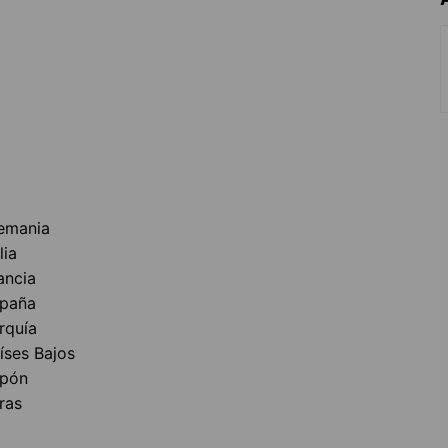
emania
lia
ancia
paña
rquía
íses Bajos
pón
ras