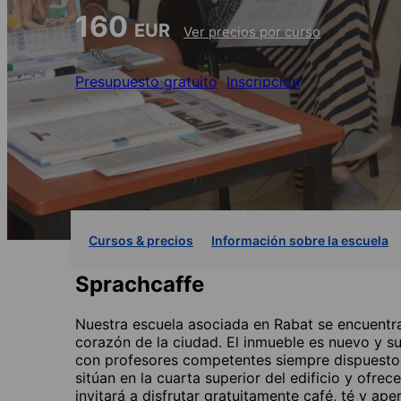
160
EUR
Ver precios por curso
Presupuesto gratuito
Inscripción
Cursos & precios
Información sobre la escuela
Sprachcaffe
Nuestra escuela asociada en Rabat se encuentra 
corazón de la ciudad. El inmueble es nuevo y 
con profesores competentes siempre dispuestos a
sitúan en la cuarta superior del edificio y ofrec
invitará a disfrutar gratuitamente café, té y ape