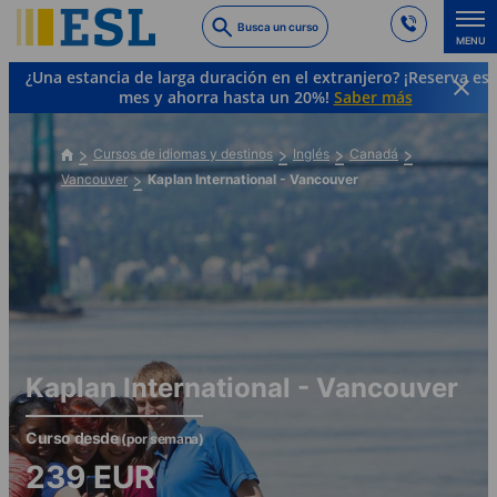
Skip
Busca un curso
to
MENU
main
¿Una estancia de larga duración en el extranjero? ¡Reserva es
content
mes y ahorra hasta un 20%!
Saber más
Cursos de idiomas y destinos
Inglés
Canadá
Vancouver
Kaplan International - Vancouver
Kaplan International - Vancouver
Curso desde
(por semana)
239
EUR