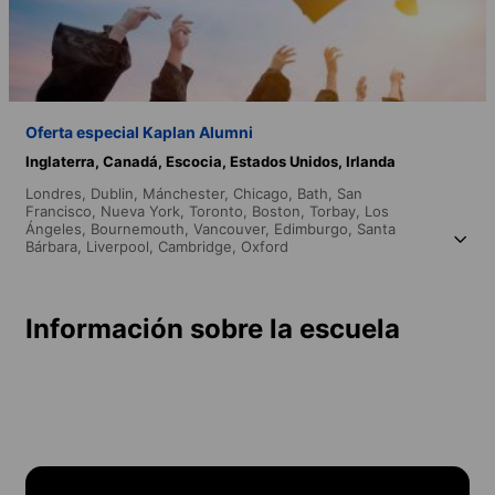
Oferta especial Kaplan Alumni
Inglaterra,
Canadá,
Escocia,
Estados Unidos,
Irlanda
Londres,
Dublin,
Mánchester,
Chicago,
Bath,
San
Francisco,
Nueva York,
Toronto,
Boston,
Torbay,
Los
Ángeles,
Bournemouth,
Vancouver,
Edimburgo,
Santa
Bárbara,
Liverpool,
Cambridge,
Oxford
Información sobre la escuela