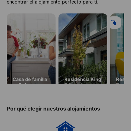
encontrar el alojamiento perfecto para ti.
Casa de familia
Residencia King
Reside
anfitriona
Edward
Tower 
Townhouses (a
de 18 
partir de 18
años)
Por qué elegir nuestros alojamientos