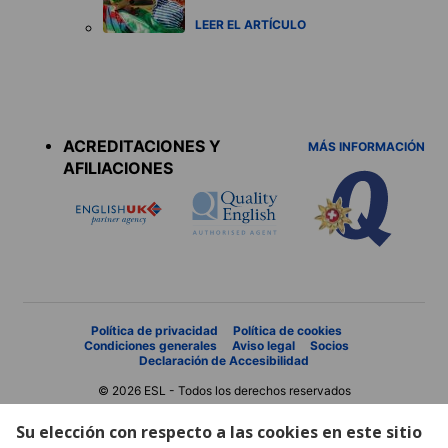
LEER EL ARTÍCULO
Accreditations
menu
ACREDITACIONES Y
MÁS INFORMACIÓN
AFILIACIONES
Política de privacidad
Política de cookies
Condiciones generales
Aviso legal
Socios
Declaración de Accesibilidad
© 2026 ESL - Todos los derechos reservados
Su elección con respecto a las cookies en este sitio