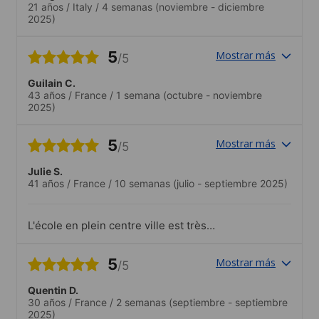
21 años
/
Italy
/
4 semanas
(noviembre - diciembre
2025)
5
Mostrar más
/5
Guilain C.
43 años
/
France
/
1 semana
(octubre - noviembre
2025)
5
Mostrar más
/5
Julie S.
41 años
/
France
/
10 semanas
(julio - septiembre 2025)
L'école en plein centre ville est très
pratique d'accès. Vous êtes au coeur de
Vancouver. Les infrastructures de l'écoles
5
Mostrar más
/5
sont très bien, très pratique et moderne.
La taille des classes et le nombre
Quentin D.
d'élèves par classe est parfait pour
30 años
/
France
/
2 semanas
(septiembre - septiembre
apprendre et les professeurs sont
2025)