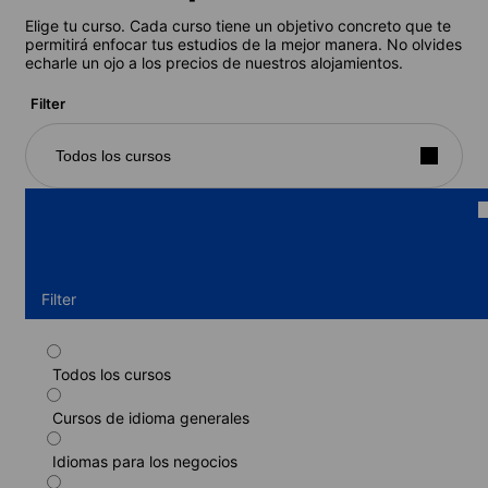
Elige tu curso. Cada curso tiene un objetivo concreto que te
permitirá enfocar tus estudios de la mejor manera. No olvides
echarle un ojo a los precios de nuestros alojamientos.
Filter
Todos los cursos
Filter
Todos los cursos
Curso estándar
Cursos de idioma generales
Duración: 1 - 52 semanas
Niveles: Elemental (A1) a Avanzado (C1)
Idiomas para los negocios
1 semana
desde