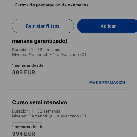
375 EUR
Cursos de preparación de exámenes
MÁS INFORMACIÓN
Reiniciar filtros
Aplicar
Curso estándar (Curso en horario de
mañana garantizado)
Duración: 1 - 52 semanas
Niveles: Elemental (A1) a Avanzado (C1)
1 semana
desde
388 EUR
MÁS INFORMACIÓN
Curso semiintensivo
Duración: 1 - 52 semanas
Niveles: Elemental (A1) a Avanzado (C1)
1 semana
desde
394 EUR