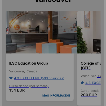
ILSC Education Group
College of En
(CEL)
Vancouver
Canada
Vancouver
Cana
4.3
EXCELLENT
(590 opiniones)
4.3
EXCELL
Curso desde (por semana)
154 EUR
Curso desde (po
200 EUR
MÁS INFORMACIÓN