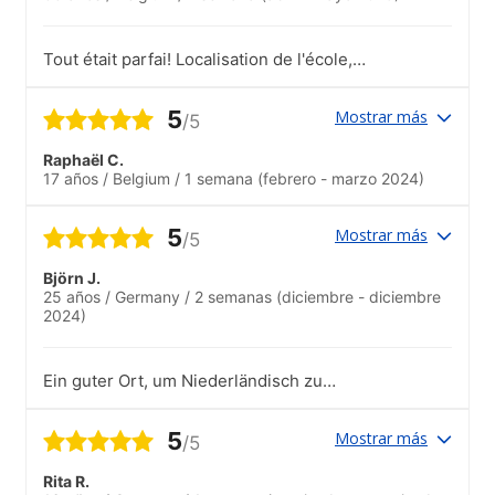
niederländisch zu üben.
Tout était parfai! Localisation de l'école,
bâtiment moderne, propre et agréable.
Proche des transports en commun, de
5
Mostrar más
/5
magasins d'alimentation et des zones
touristiques..Nous avons fait une activité
Raphaël C.
tous ensemble et ce fut très agréable.
17 años
/
Belgium
/
1 semana
(febrero - marzo 2024)
5
Mostrar más
/5
Björn J.
25 años
/
Germany
/
2 semanas
(diciembre - diciembre
2024)
Ein guter Ort, um Niederländisch zu
lernen und aktiv zu üben.
5
Mostrar más
/5
Rita R.