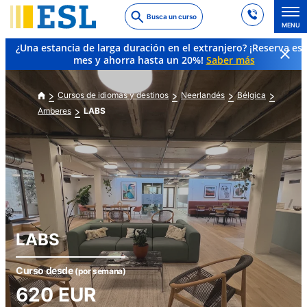
Skip
Busca un curso
to
MENU
main
¿Una estancia de larga duración en el extranjero? ¡Reserva es
content
mes y ahorra hasta un 20%!
Saber más
Cursos de idiomas y destinos
Neerlandés
Bélgica
Amberes
LABS
LABS
Curso desde
(por semana)
620
EUR