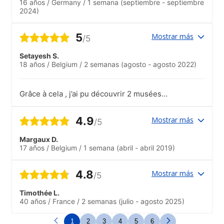
16 años
/
Germany
/
1 semana
(septiembre - septiembre
2024)
5
Mostrar más
/5
Setayesh S.
18 años
/
Belgium
/
2 semanas
(agosto - agosto 2022)
Grâce à cela , j’ai pu découvrir 2 musées
incroyables et très intéressant et est put
pratiquer mon néerlandais .
4.9
Mostrar más
/5
Margaux D.
17 años
/
Belgium
/
1 semana
(abril - abril 2019)
4.8
Mostrar más
/5
Timothée L.
40 años
/
France
/
2 semanas
(julio - agosto 2025)
1
2
3
4
5
6