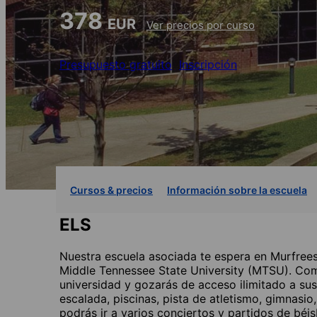
378
EUR
Ver precios por curso
Presupuesto gratuito
Inscripción
Cursos & precios
Información sobre la escuela
ELS
Nuestra escuela asociada te espera en Murfrees
Middle Tennessee State University (MTSU). Como
universidad y gozarás de acceso ilimitado a sus
escalada, piscinas, pista de atletismo, gimnasio
podrás ir a varios conciertos y partidos de béisb