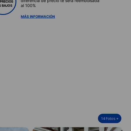
diferencia de precio te será reembolsada
 PRECIOS
al 100%
 BAJOS
MÁS INFORMACIÓN
14
Fotos
+