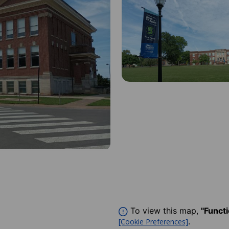
To view this map,
"Funct
.
[Cookie Preferences]