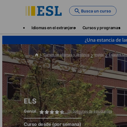
Skip
to
Busca un curso
main
content
Main
Idiomas en el extranjero
Cursos y programas
navigation
¿Una estancia de la
Cursos de idiomas y destinos
Inglés
Estados Un
ELS
Genial
(9) opiniones de estudiantes
Curso desde
(por semana)