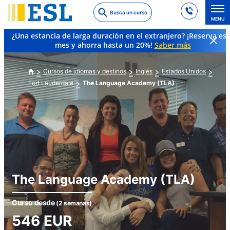
Skip
Busca un curso
to
MENU
main
¿Una estancia de larga duración en el extranjero? ¡Reserva es
content
mes y ahorra hasta un 20%!
Saber más
Cursos de idiomas y destinos
Inglés
Estados Unidos
Fort Lauderdale
The Language Academy (TLA)
The Language Academy (TLA)
Curso desde
(2 semanas)
546
EUR