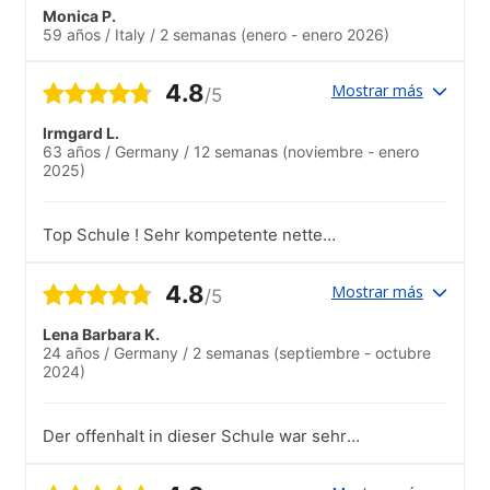
Monica P.
59 años
/
Italy
/
2 semanas
(enero - enero 2026)
4.8
Mostrar más
/5
Irmgard L.
63 años
/
Germany
/
12 semanas
(noviembre - enero
2025)
Top Schule ! Sehr kompetente nette
Lehrer. Ich kann die Schule auf jeden Fall
weiterempfehlen.
4.8
Mostrar más
/5
Lena Barbara K.
24 años
/
Germany
/
2 semanas
(septiembre - octubre
2024)
Der offenhalt in dieser Schule war sehr
schön.Das war meine zweite Sprachreiße
über Esl.Diese Sprachreiße war deutlich