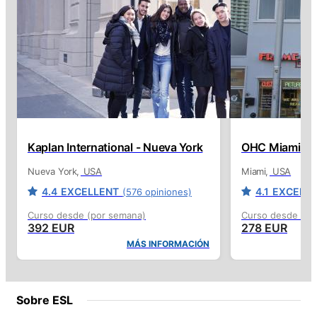
Kaplan International - Nueva York
OHC Miami
Nueva York
USA
Miami
USA
4.4
EXCELLENT
4.1
EXCELL
(576 opiniones)
Curso desde (por semana)
Curso desde (po
392 EUR
278 EUR
MÁS INFORMACIÓN
Sobre ESL