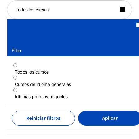
Todos los cursos
Filter
Todos los cursos
Curso estándar
Cursos de idioma generales
Duración: 2 - 12 semanas
Niveles: Elemental superior (A2) a Cercano a la lengua
materna (C2)
Idiomas para los negocios
2 semanas
desde
724 EUR
Reiniciar filtros
Aplicar
MÁS INFORMACIÓN