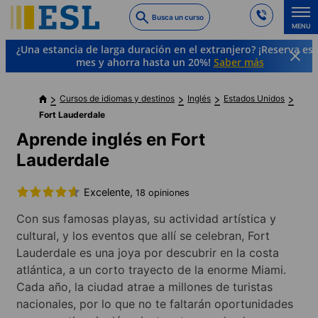
Skip
Busca un curso
to
MENU
main
¿Una estancia de larga duración en el extranjero? ¡Reserva es
content
mes y ahorra hasta un 20%!
Saber más
Cursos de idiomas y destinos
Inglés
Estados Unidos
Fort Lauderdale
Aprende inglés en Fort
Lauderdale
Excelente,
18 opiniones
Con sus famosas playas, su actividad artística y
cultural, y los eventos que allí se celebran, Fort
Lauderdale es una joya por descubrir en la costa
atlántica, a un corto trayecto de la enorme Miami.
Cada año, la ciudad atrae a millones de turistas
nacionales, por lo que no te faltarán oportunidades