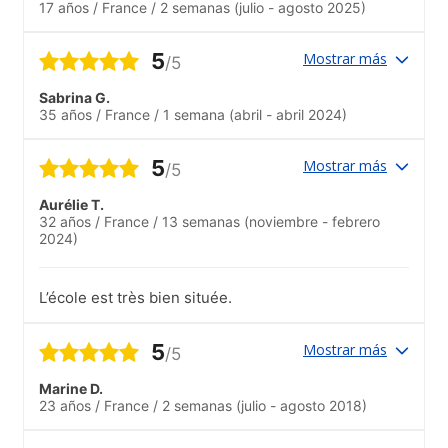
17 años
/
France
/
2 semanas
(julio - agosto 2025)
5
Mostrar más
/5
Sabrina G.
35 años
/
France
/
1 semana
(abril - abril 2024)
5
Mostrar más
/5
Aurélie T.
32 años
/
France
/
13 semanas
(noviembre - febrero
2024)
L’école est très bien située.
5
Mostrar más
/5
Marine D.
23 años
/
France
/
2 semanas
(julio - agosto 2018)