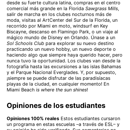
desde su fuerte cultura latina, compras en el centro
comercial más grande en la Florida
Sawgrass Mills
,
salir de marcha en los clubes nocturnos más de
moda, visitas al ArtCenter del Sur de la Florida, un
recorrido por Miami en moto, windsurf en Key
Biscayne, descanso en Flamingo Park, o un viaje al
mágico mundo de Disney en Orlando. Únase a un
Sol Schools Club
para explorar su nuevo destino
practicando un nuevo hobby, un nuevo deporte o
haciendo algo que siempre haya querido hacer, pero
nunca tuvo la oportunidad. Los clubes van desde la
fotografía hasta las excursiones a las islas Bahamas
y el Parque Nacional Everglades. Y, por supuesto,
¡siempre se puede disfrutar de las paradisíacas
playas de la ciudad, en cualquier momento! En
Miami Beach
is where the sun shines
!
Opiniones de los estudiantes
Opiniones 100% reales
Estos estudiantes cursaron
un programa en estas escuelas –a través de ESL– y
su opinión ha sido verificada. Sus comentarios no