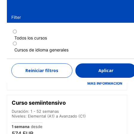
Filter
Todos los cursos
Curso estándar
Cursos de idioma generales
Duración: 1 - 52 semanas
Niveles: Elemental (A1) a Avanzado (C1)
1 semana
desde
Reiniciar filtros
Aplicar
556 EUR
MÁS INFORMACIÓN
Curso semiintensivo
Duración: 1 - 52 semanas
Niveles: Elemental (A1) a Avanzado (C1)
1 semana
desde
574 EUR