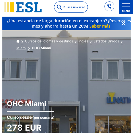
Skip
Busca un curso
to
MENU
main
¿Una estancia de larga duración en el extranjero? ¡Reserva es
content
mes y ahorra hasta un 20%!
Saber más
Cursos de idiomas y destinos
Inglés
Estados Unidos
Miami
OHC Miami
OHC Miami
Curso desde
(por semana)
278
EUR