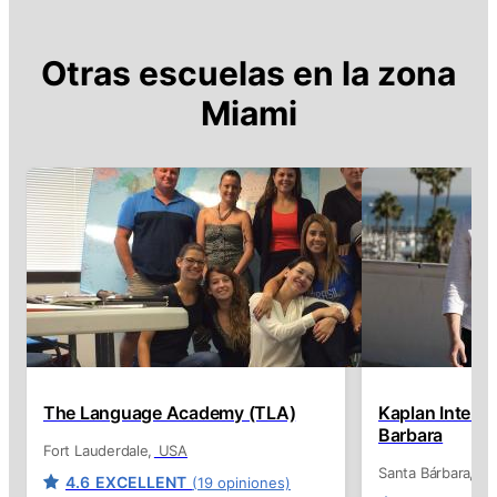
Otras escuelas en la zona
Miami
The Language Academy (TLA)
Kaplan Interna
Barbara
Fort Lauderdale
USA
Santa Bárbara
U
4.6
EXCELLENT
(19 opiniones)