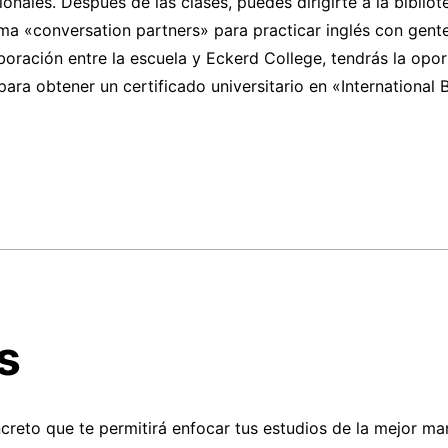
onales. Después de las clases, puedes dirigirte a la bibliot
ma «conversation partners» para practicar inglés con gente
boración entre la escuela y Eckerd College, tendrás la opor
ara obtener un certificado universitario en «International 
s
ncreto que te permitirá enfocar tus estudios de la mejor ma