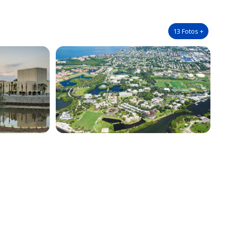
13
Fotos
+