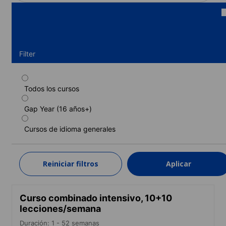
Filter
Todos los cursos
Curso estándar
Gap Year (16 años+)
Duración: 1 - 52 semanas
Niveles: Principiante a Avanzado (C1)
Cursos de idioma generales
1 semana
desde
305 EUR
Reiniciar filtros
Aplicar
MÁS INFORMACIÓN
Curso combinado intensivo, 10+10
lecciones/semana
Duración: 1 - 52 semanas