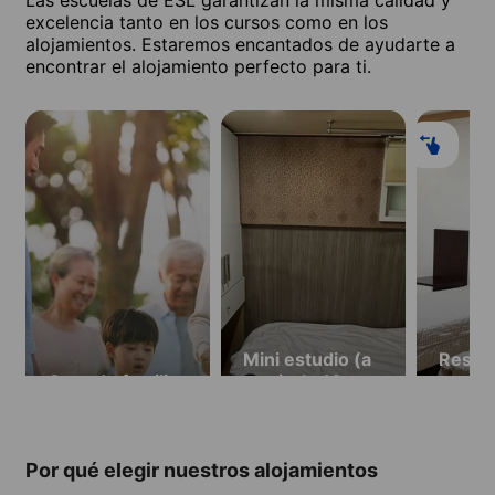
excelencia tanto en los cursos como en los
alojamientos. Estaremos encantados de ayudarte a
encontrar el alojamiento perfecto para ti.
Mini estudio (a
Reside
Casa de familia
partir de 19
partir
años)
años)
Por qué elegir nuestros alojamientos