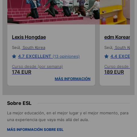
eine tolle Idee, welche mich zu
interessanten Gesprächen gebracht
hat.Alles in allem konnte ich durch den
Unterricht schnell Grundlagen der
Sprache lernen und einige neue,
internationale Freunde finden..Die
Lexis Hongdae
edm Korean G
Freizeitaktivitäten sind vielfältig und
darauf ausgelegt, Kontakte zu knüpfen
Seúl
South Korea
Seúl
South Kore
und mehr über die Stadt Seoul und die
Kultur Koreas zu lernen. Außerdem
4.7
EXCELLENT
4.4
EXCELL
(13 opiniones)
überzeugen die Angebote durch ihre
Regelmäßigkeit, so kann man auch bei
Curso desde (por semana)
Curso desde (po
174 EUR
189 EUR
kürzerem Aufenthalt an Aktivitäten
teilnehmen und viele neue Menschen
MÁS INFORMACIÓN
kennenlernen.
Sobre ESL
La mejor educación, en el mejor lugar y el mejor momento, para
una experiencia que vaya más allá del aula.
MÁS INFORMACIÓN SOBRE ESL