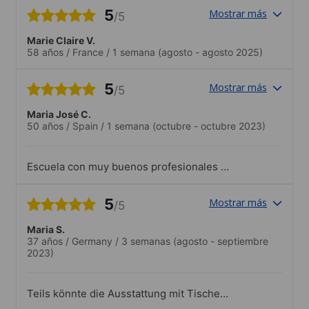
5
Mostrar más
/5
Marie Claire V.
58 años
/
France
/
1 semana
(agosto - agosto 2025)
5
Mostrar más
/5
Maria José C.
50 años
/
Spain
/
1 semana
(octubre - octubre 2023)
Escuela con muy buenos profesionales y
estructura didáctica estupenda. Muy
contenta por mis resultados y por el
5
Mostrar más
/5
entorno.
Maria S.
37 años
/
Germany
/
3 semanas
(agosto - septiembre
2023)
Teils könnte die Ausstattung mit Tischen
oder auch die Größe der Räume