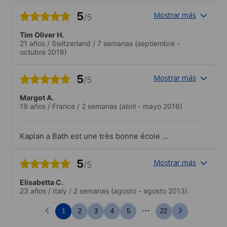
verändert werden.
5
Mostrar más
/5
Tim Oliver H.
21 años
/
Switzerland
/
7 semanas
(septiembre -
octubre 2018)
5
Mostrar más
/5
Margot A.
19 años
/
France
/
2 semanas
(abril - mayo 2016)
Kaplan a Bath est une très bonne école et
les professeurs très intéressants. C'est
aussi l'occasion de rencontrait des
5
Mostrar más
/5
personnes de toutes les nationalités
!.L'école propose chaque semaine un
Elisabetta C.
grand choix d'activités qui permettent de
23 años
/
Italy
/
2 semanas
(agosto - agosto 2013)
faire de nouvelles connaissances et de
profiter au mieux de la ville
...
1
2
3
4
5
22