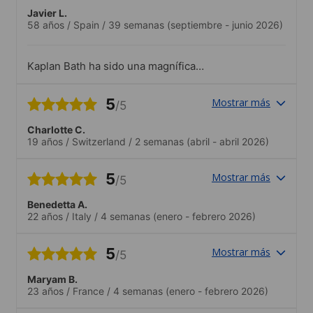
Javier L.
58 años
/
Spain
/
39 semanas
(septiembre - junio 2026)
Kaplan Bath ha sido una magnífica
escuela, tanto por el profesorado como
por el staff de apoyo y dirección. El
5
Mostrar más
/5
profesorado es estupendo y el staff nos
ha ayudado continuamente en cuanto
Charlotte C.
teníamos alguna duda o algún tema por
19 años
/
Switzerland
/
2 semanas
(abril - abril 2026)
solucionar.La escuela ofrece contínuas
alternativas de aprendizaje y organiza
bastantes eventos a los que uno se
5
Mostrar más
/5
puede incorporar. La disposición del staff
para todas estas alternativas es
Benedetta A.
estupenda
22 años
/
Italy
/
4 semanas
(enero - febrero 2026)
5
Mostrar más
/5
Maryam B.
23 años
/
France
/
4 semanas
(enero - febrero 2026)