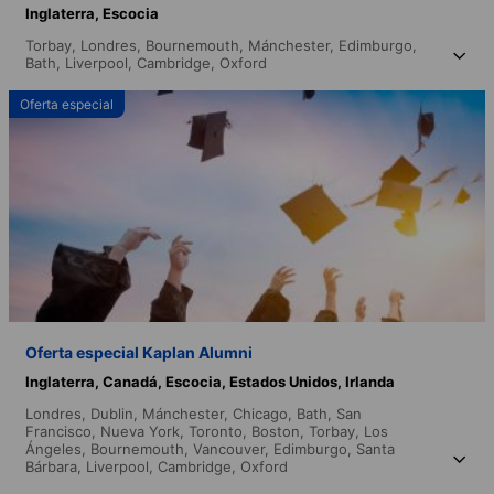
Inglaterra,
Escocia
Torbay,
Londres,
Bournemouth,
Mánchester,
Edimburgo,
Bath,
Liverpool,
Cambridge,
Oxford
Oferta especial
Oferta especial Kaplan Alumni
Inglaterra,
Canadá,
Escocia,
Estados Unidos,
Irlanda
Londres,
Dublin,
Mánchester,
Chicago,
Bath,
San
Francisco,
Nueva York,
Toronto,
Boston,
Torbay,
Los
Ángeles,
Bournemouth,
Vancouver,
Edimburgo,
Santa
Bárbara,
Liverpool,
Cambridge,
Oxford