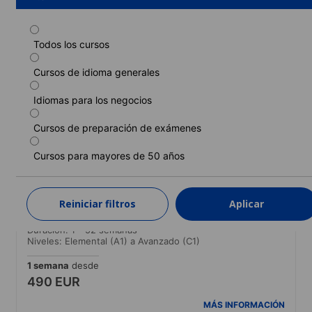
Todos los cursos
Curso estándar
Cursos de idioma generales
Duración: 1 - 52 semanas
Niveles: Elemental (A1) a Avanzado (C1)
Idiomas para los negocios
1 semana
desde
466 EUR
Cursos de preparación de exámenes
MÁS INFORMACIÓN
Cursos para mayores de 50 años
Curso estándar (Curso en horario de
Reiniciar filtros
Aplicar
mañana garantizado)
Duración: 1 - 52 semanas
Niveles: Elemental (A1) a Avanzado (C1)
1 semana
desde
490 EUR
MÁS INFORMACIÓN