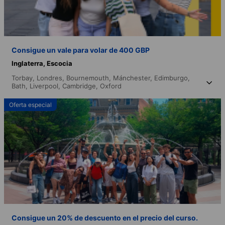
Consigue un vale para volar de 400 GBP
Inglaterra,
Escocia
Torbay,
Londres,
Bournemouth,
Mánchester,
Edimburgo,
Bath,
Liverpool,
Cambridge,
Oxford
Oferta especial
Consigue un 20% de descuento en el precio del curso.