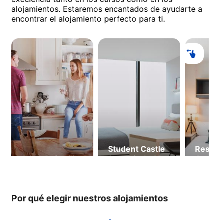
alojamientos. Estaremos encantados de ayudarte a
encontrar el alojamiento perfecto para ti.
Student Castle
Resid
Casa de familia
(a partir de 18
Cam F
años,
partir
disponible
años)
hasta el
Por qué elegir nuestros alojamientos
12.09.2026)