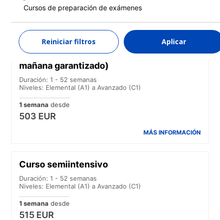
478 EUR
Cursos de preparación de exámenes
MÁS INFORMACIÓN
Reiniciar filtros
Aplicar
Curso estándar (Curso en horario de
mañana garantizado)
Duración: 1 - 52 semanas
Niveles: Elemental (A1) a Avanzado (C1)
1 semana
desde
503 EUR
MÁS INFORMACIÓN
Curso semiintensivo
Duración: 1 - 52 semanas
Niveles: Elemental (A1) a Avanzado (C1)
1 semana
desde
515 EUR