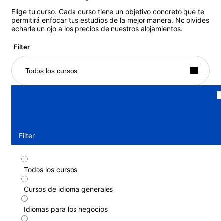
Elige tu curso. Cada curso tiene un objetivo concreto que te
permitirá enfocar tus estudios de la mejor manera. No olvides
echarle un ojo a los precios de nuestros alojamientos.
Filter
Todos los cursos
Filter
Todos los cursos
Curso estándar
Cursos de idioma generales
Duración: 1 - 52 semanas
Niveles: Elemental (A1) a Avanzado (C1)
Idiomas para los negocios
1 semana
desde