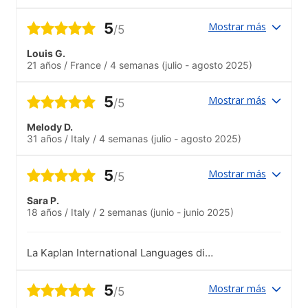
5
Mostrar más
/5
Louis G.
21 años
/
France
/
4 semanas
(julio - agosto 2025)
5
Mostrar más
/5
Melody D.
31 años
/
Italy
/
4 semanas
(julio - agosto 2025)
5
Mostrar más
/5
Sara P.
18 años
/
Italy
/
2 semanas
(junio - junio 2025)
La Kaplan International Languages di
Cambridge è una scuola che consiglio
vivamente: l’ambiente è stimolante e
5
Mostrar más
/5
internazionale, gli insegnanti sono
preparati e disponibili, e il metodo di