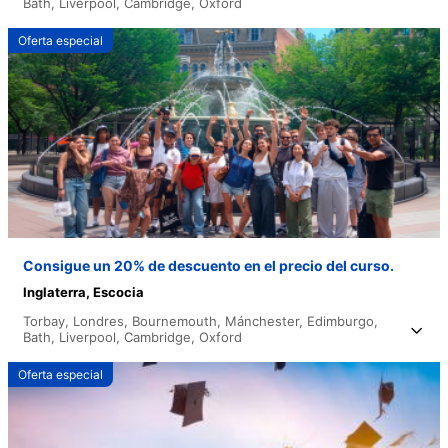
Bath,
Liverpool,
Cambridge,
Oxford
Oferta especial
Consigue un 20% de descuento en el precio del curso.
Inglaterra,
Escocia
Torbay,
Londres,
Bournemouth,
Mánchester,
Edimburgo,
Bath,
Liverpool,
Cambridge,
Oxford
Oferta especial