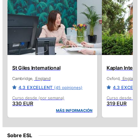
St Giles International
Kaplan Interna
Cambridge
England
Oxford
England
4.3
EXCELLENT
4.3
EXCELL
(45 opiniones)
Curso desde (por semana)
Curso desde (po
330 EUR
319 EUR
MÁS INFORMACIÓN
Sobre ESL