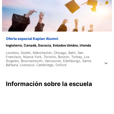
Oferta especial Kaplan Alumni
Inglaterra,
Canadá,
Escocia,
Estados Unidos,
Irlanda
Londres,
Dublin,
Mánchester,
Chicago,
Bath,
San
Francisco,
Nueva York,
Toronto,
Boston,
Torbay,
Los
Ángeles,
Bournemouth,
Vancouver,
Edimburgo,
Santa
Bárbara,
Liverpool,
Cambridge,
Oxford
Información sobre la escuela