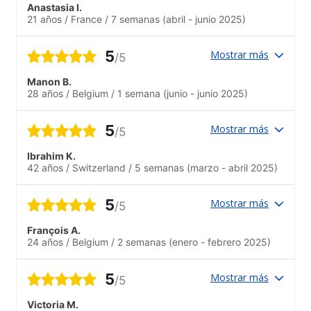
Anastasia I.
insegnamento è efficace e coinvolgente.
21 años
/
France
/
7 semanas
(abril - junio 2025)
Un’ottima esperienza per migliorare
l’inglese e conoscere studenti da tutto il
mondo.
5
Mostrar más
/5
Manon B.
28 años
/
Belgium
/
1 semana
(junio - junio 2025)
5
Mostrar más
/5
Ibrahim K.
42 años
/
Switzerland
/
5 semanas
(marzo - abril 2025)
5
Mostrar más
/5
François A.
24 años
/
Belgium
/
2 semanas
(enero - febrero 2025)
5
Mostrar más
/5
Victoria M.