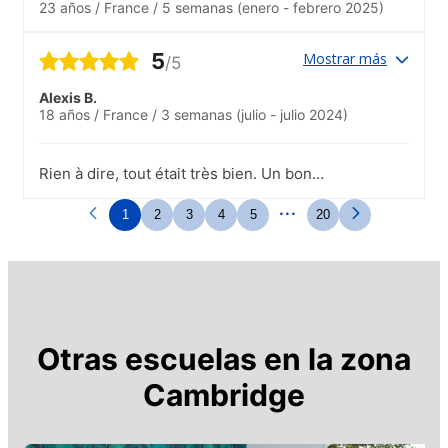
23 años
/
France
/
5 semanas
(enero - febrero 2025)
5
Mostrar más
/5
Alexis B.
18 años
/
France
/
3 semanas
(julio - julio 2024)
Rien à dire, tout était très bien. Un bon
accueil et des intervenants sympas.
...
1
2
3
4
5
20
Otras escuelas en la zona
Cambridge