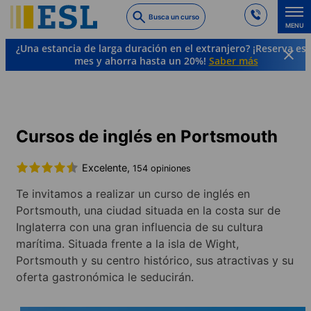
Skip
Busca un curso
to
MENU
main
¿Una estancia de larga duración en el extranjero? ¡Reserva es
content
mes y ahorra hasta un 20%!
Saber más
Cursos de idiomas y destinos
Inglés
Inglaterra
Portsmouth
Cursos de inglés en Portsmouth
Excelente,
154 opiniones
Te invitamos a realizar un curso de inglés en
Portsmouth, una ciudad situada en la costa sur de
Inglaterra con una gran influencia de su cultura
marítima. Situada frente a la isla de Wight,
Portsmouth y su centro histórico, sus atractivas y su
oferta gastronómica le seducirán.