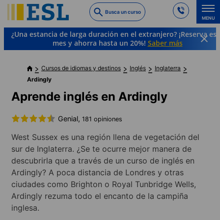
Skip
Busca un curso
to
MENU
main
¿Una estancia de larga duración en el extranjero? ¡Reserva es
content
mes y ahorra hasta un 20%!
Saber más
Cursos de idiomas y destinos
Inglés
Inglaterra
Ardingly
Aprende inglés en Ardingly
Genial,
181 opiniones
West Sussex es una región llena de vegetación del
sur de Inglaterra. ¿Se te ocurre mejor manera de
descubrirla que a través de un curso de inglés en
Ardingly? A poca distancia de Londres y otras
ciudades como Brighton o Royal Tunbridge Wells,
Ardingly rezuma todo el encanto de la campiña
inglesa.