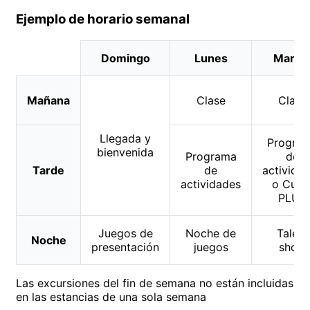
Ejemplo de horario semanal
Domingo
Lunes
Marte
Mañana
Clase
Clase
Llegada y
Progra
bienvenida
Programa
de
Tarde
de
activida
actividades
o Curs
PLUS
Juegos de
Noche de
Talent
Noche
presentación
juegos
show
Las excursiones del fin de semana no están incluidas
en las estancias de una sola semana