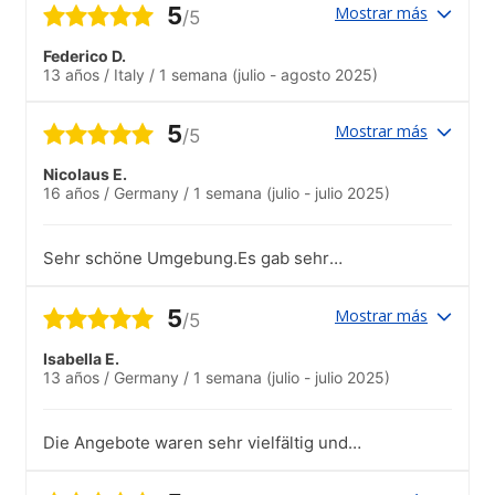
5
Mostrar más
/5
Federico D.
13 años
/
Italy
/
1 semana
(julio - agosto 2025)
5
Mostrar más
/5
Nicolaus E.
16 años
/
Germany
/
1 semana
(julio - julio 2025)
Sehr schöne Umgebung.Es gab sehr
unterschiedliche Angebote und ich habe
verschiedene Sachen ausprobiert.
5
Mostrar más
/5
Isabella E.
13 años
/
Germany
/
1 semana
(julio - julio 2025)
Die Angebote waren sehr vielfältig und
haben viel Freude bereitet.