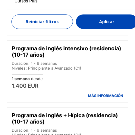
Cursos Plus
Niveles: Principiante a Avanzado (C1)
1 semana
desde
1.300 EUR
Reiniciar filtros
Aplicar
MÁS INFORMACIÓN
Programa de inglés intensivo (residencia)
(10-17 años)
Duración: 1 - 6 semanas
Niveles: Principiante a Avanzado (C1)
1 semana
desde
1.400 EUR
MÁS INFORMACIÓN
Programa de inglés + Hípica (residencia)
(10-17 años)
Duración: 1 - 6 semanas
Niveles: Principiante a Avanzado (C1)