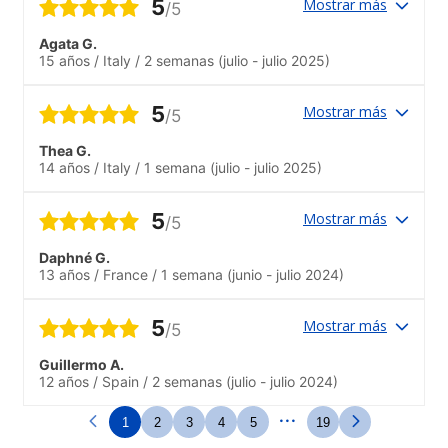
5
Mostrar más
/5
Agata G.
15 años
/
Italy
/
2 semanas
(julio - julio 2025)
5
Mostrar más
/5
Thea G.
14 años
/
Italy
/
1 semana
(julio - julio 2025)
5
Mostrar más
/5
Daphné G.
13 años
/
France
/
1 semana
(junio - julio 2024)
5
Mostrar más
/5
Guillermo A.
12 años
/
Spain
/
2 semanas
(julio - julio 2024)
...
1
2
3
4
5
19