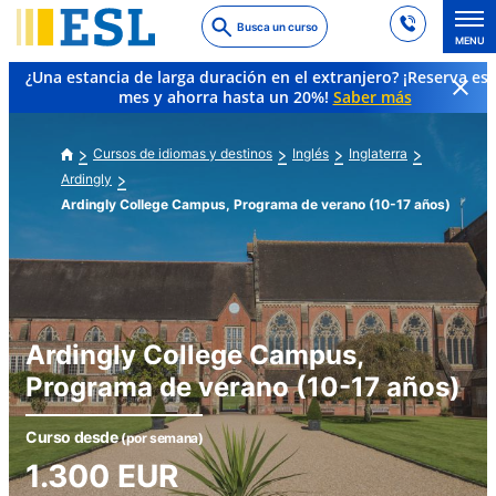
Skip
Busca un curso
to
MENU
main
¿Una estancia de larga duración en el extranjero? ¡Reserva es
content
mes y ahorra hasta un 20%!
Saber más
Cursos de idiomas y destinos
Inglés
Inglaterra
Ardingly
Ardingly College Campus, Programa de verano (10-17 años)
Ardingly College Campus,
Programa de verano (10-17 años)
Curso desde
(por semana)
1.300
EUR