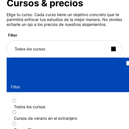
Cursos & precios
Elige tu curso. Cada curso tiene un objetivo concreto que te
permitirá enfocar tus estudios de la mejor manera. No olvides
echarle un ojo a los precios de nuestros alojamientos.
Filter
Todos los cursos
Filter
Todos los cursos
Programa de inglés estándar (residencia)
(10-17 años)
Cursos de verano en el extranjero
Duración: 1 - 6 semanas