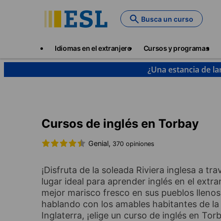
Skip
to
Busca un curso
main
content
Main
Idiomas en el extranjero
Cursos y programas
navigation
¿Una estancia de la
Cursos de idiomas y destinos
Inglés
Inglaterra
Cursos de inglés en Torbay
Genial,
370 opiniones
¡Disfruta de la soleada Riviera inglesa a t
lugar ideal para aprender inglés en el extra
mejor marisco fresco en sus pueblos llenos
hablando con los amables habitantes de la
Inglaterra, ¡elige un curso de inglés en Tor