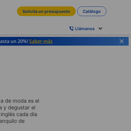
Solicita un presupuesto
Catálogo
Llámanos
hasta un 20%!
Saber más
era de moda es el
a y degustar el
inglés cada día
anquilo de