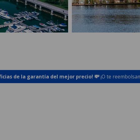
ficias de la garantía del mejor precio! 💸
¡O te reembolsam