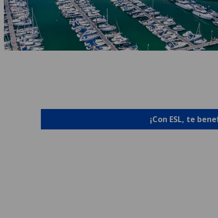
¡Con ESL, te bene