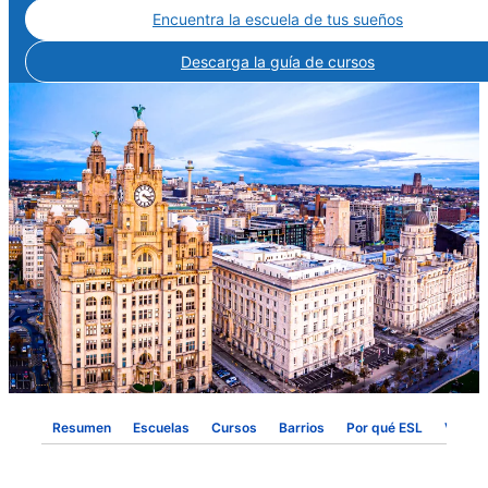
Encuentra la escuela de tus sueños
Descarga la guía de cursos
Resumen
Escuelas
Cursos
Barrios
Por qué ESL
VISA