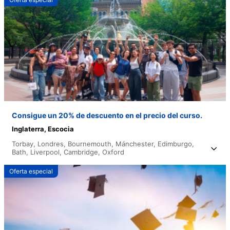
Consigue un 20% de descuento en el precio del curso.
Inglaterra,
Escocia
Torbay,
Londres,
Bournemouth,
Mánchester,
Edimburgo,
Bath,
Liverpool,
Cambridge,
Oxford
Oferta especial