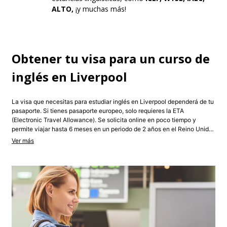
ALTO,
¡y muchas más!
Obtener tu visa para un curso de
inglés en Liverpool
La visa que necesitas para estudiar inglés en Liverpool dependerá de tu
pasaporte. Si tienes pasaporte europeo, solo requieres la ETA
(Electronic Travel Allowance). Se solicita online en poco tiempo y
permite viajar hasta 6 meses en un periodo de 2 años en el Reino Unido.
Para estancias más largas, puede hacer falta un visado de estudiante o
de visitante estándar, según la duración y tipo de curso. Los estudiantes
no comunitarios suelen necesitar pedirlo con anticipación y demostrar
matrícula y fondos. Contacta con nosotros para recibir asesoramiento
personalizado según tu situación.