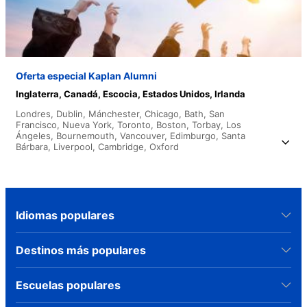
Oferta especial Kaplan Alumni
Inglaterra,
Canadá,
Escocia,
Estados Unidos,
Irlanda
Londres,
Dublin,
Mánchester,
Chicago,
Bath,
San
Francisco,
Nueva York,
Toronto,
Boston,
Torbay,
Los
Ángeles,
Bournemouth,
Vancouver,
Edimburgo,
Santa
Bárbara,
Liverpool,
Cambridge,
Oxford
Idiomas populares
Destinos más populares
Escuelas populares