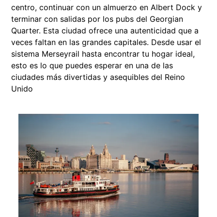
centro, continuar con un almuerzo en Albert Dock y
terminar con salidas por los pubs del Georgian
Quarter. Esta ciudad ofrece una autenticidad que a
veces faltan en las grandes capitales. Desde usar el
sistema Merseyrail hasta encontrar tu hogar ideal,
esto es lo que puedes esperar en una de las
ciudades más divertidas y asequibles del Reino
Unido
Aloj
Live
El mer
una gr
país. 
centro
factura