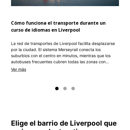
Las fa
cultur
mientr
Smithd
Cómo funciona el transporte durante un
indepe
curso de idiomas en Liverpool
Como s
encont
La red de transportes de Liverpool facilita desplazarse
necesi
por la ciudad. El sistema Merseyrail conecta los
suburbios con el centro en minutos, mientras que los
autobuses frecuentes cubren todas las zonas con
estudiantes: Smithdown Road, Baltic Triangle y los
distritos junto al agua. Los estudiantes pueden viajar
ilimitadamente con el pase Saveaway, aunque también
es posible recorrer el compacto centro a pie. El
emblemático ferry sobre el Mersey ofrece viajes con
vistas, y las bicicletas Lime son una opción flexible para
trayectos cortos entre barrios.
Elige el barrio de Liverpool que