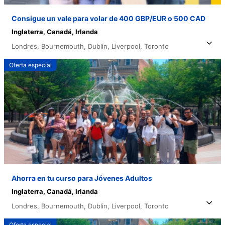
Consigue un vale para volar de 400 GBP/EUR o 500 CAD
Inglaterra,
Canadá,
Irlanda
Londres,
Bournemouth,
Dublin,
Liverpool,
Toronto
Oferta especial
Ahorra en tu curso para Jóvenes Adultos
Inglaterra,
Canadá,
Irlanda
Londres,
Bournemouth,
Dublin,
Liverpool,
Toronto
Oferta especial