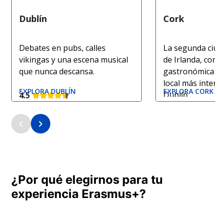
Dublín
Cork
Debates en pubs, calles
La segunda ci
vikingas y una escena musical
de Irlanda, co
que nunca descansa.
gastronómica y
local más inten
EXPLORA DUBLÍN
EXPLORA CORK
Dublín.
4.5
4.4
¿Por qué elegirnos para tu
experiencia Erasmus+?