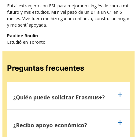
Fui al extranjero con ESL para mejorar mi inglés de cara a mi
futuro y mis estudios. Mi nivel pasó de un B1 a un C1 en 6
meses. Vivir fuera me hizo ganar confianza, construí un hogar
y me sentí apoyada.
Pauline Roulin
Estudió en Toronto
Preguntas frecuentes
¿Quién puede solicitar Erasmus+?
Estudiantes, aprendices, profesores o
cualquier joven profesional de uno de los
¿Recibo apoyo económico?
países europeos pueden ser elegibles para
Erasmus+. Es una oportunidad fantástica para