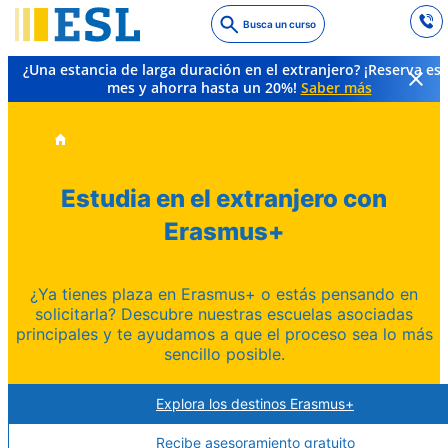
Skip
Busca un curso
to
main
¿Una estancia de larga duración en el extranjero? ¡Reserva es
content
mes y ahorra hasta un 20%!
Saber más
Estudia en el extranjero con
Erasmus+
¿Ya tienes plaza en Erasmus+ o estás pensando en
solicitarla? Descubre nuestras escuelas asociadas
principales y te ayudamos a que el proceso sea lo más
sencillo posible.
Explora los destinos Erasmus+
Recibe asesoramiento gratuito