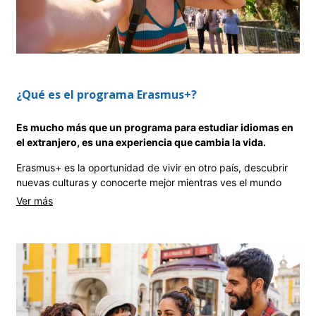
¿Qué es el programa Erasmus+?
Es mucho más que un programa para estudiar idiomas en
el extranjero, es una experiencia que cambia la vida.
Erasmus+ es la oportunidad de vivir en otro país, descubrir
nuevas culturas y conocerte mejor mientras ves el mundo
desde otra perspectiva. Imagina aprender un idioma no solo
en el aula, sino en tu día a día, cada hora del día: pidiendo un
café en París, haciendo amigos en Dublín o explorando las
calles de Berlín.
Si quieres mejorar tu inglés, español, francés o alemán,
Erasmus+ te ayuda a crecer a nivel académico, profesional y
personal, mientras vives en algunos de los destinos más
emocionantes de Europa.