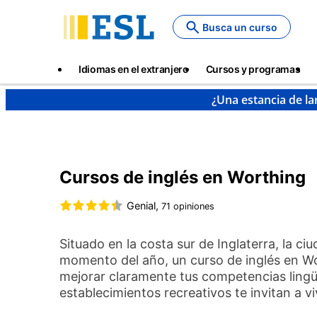
Skip
to
Busca un curso
main
content
Main
Idiomas en el extranjero
Cursos y programas
navigation
¿Una estancia de la
Cursos de idiomas y destinos
Inglés
Inglaterra
Cursos de inglés en Worthing
Genial,
71 opiniones
Situado en la costa sur de Inglaterra, la ci
momento del año, un curso de inglés en Wo
mejorar claramente tus competencias lingüís
establecimientos recreativos te invitan a v