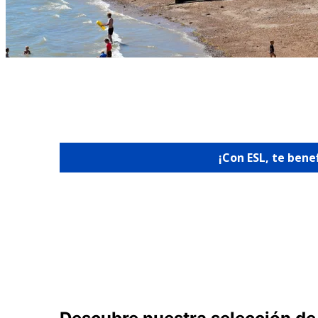
¡Con ESL, te bene