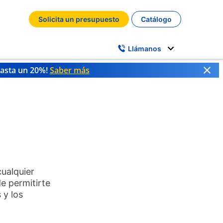
Solicita un presupuesto
Catálogo
Llámanos
hasta un 20%!
Saber más
cualquier
e permitirte
 y los